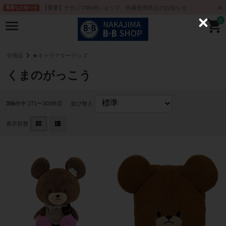
【重要】ナカジマBtoBショップ 画像使用禁止のお知らせ
重要なお知らせ
0
C
l
o
s
e
全商品
★キャラクターグッズ
くまのがっこう
356
件中 271〜300件目
並び替え
表示切替