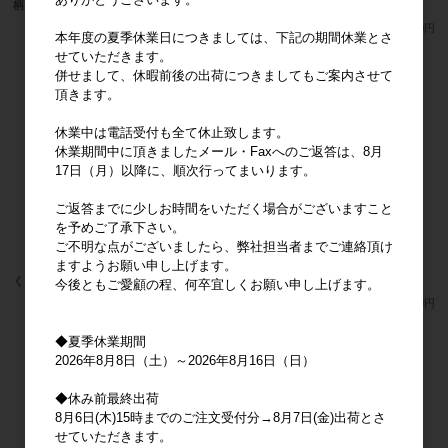
柄 PK
柄 CL
メーカー希望小売価格
380円
メーカー希望小売価格
380円
本年度の夏季休業日につきましては、下記の期間休業とさ
せていただきます。
併せまして、休暇前後の出荷につきましてもご案内させて
頂きます。
休業中は電話受付も全て休止致します。
休業期間中に頂きましたメール・Faxへのご返答は、8月
17日（月）以降に、順次行ってまいります。
ご返答までに少しお時間をいただく場合がございますこと
を予めご了承下さい。
ご不明な点がございましたら、弊社担当者までご連絡頂け
ますようお願い申し上げます。
くまのがっこう ソックス 花柄 NV
くまのがっこう ソックス 花柄 MT
今後ともご愛顧の程、何卒宜しくお願い申し上げます。
メーカー希望小売価格
380円
メーカー希望小売価格
380円
◆夏季休業期間
2026年8月8日（土）～2026年8月16日（日）
◆休み前最終出荷
8月6日(木)15時までのご注文受付分→8月7日(金)出荷とさ
せていただきます。