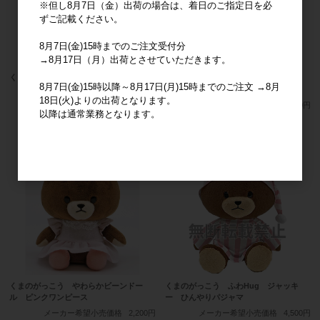
※但し8月7日（金）出荷の場合は、着日のご指定日を必
ずご記載ください。
8月7日(金)15時までのご注文受付分
→8月17日（月）出荷とさせていただきます。
くまのがっこう ソックス 花柄 IV
くまのがっこう やわらかマスコット
8月7日(金)15時以降～8月17日(月)15時までのご注文 →8月
ピンクワン
メーカー希望小売価格
380円
18日(火)よりの出荷となります。
メーカー希望小売価格
1,680円
以降は通常業務となります。
くまのがっこう やわらかビーンドー
くまのがっこう ふわHug ジャッキ
ル ピンクワンピース
ー ひんやりパジャマ
メーカー希望小売価格
2,200円
メーカー希望小売価格
4,500円