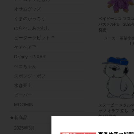
オサムグッズ
くまのがっこう
ベイビーココ マス
パステルPU 2026
はらぺこあおむし
発売
ピーターラビット™
メーカー希望小
1,
ケアベア™
Disney・PIXAR
ペコちゃん
スポンジ・ボブ
水森亜土
ビーバー
MOOMIN
スヌーピー メタル
ッツ オラフ 立ち 2
年7月発売
★新商品
メーカー希望小
2025年3月