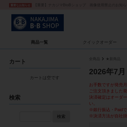
【重要】ナカジマBtoBショップ 画像使用禁止のお知ら
重要なお知らせ
商品一覧
クイック
オーダー
全商品
★新商品
カート
2026年7月
カートは空です
お手数ですが発売
ご注文頂きました
検索
決済確定はオーダー
い。
※銀行振込・Pai
※決済方法が自社
検索