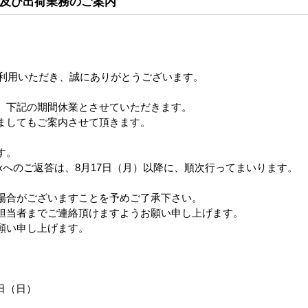
及び出荷業務のご案内
ご利用いただき、誠にありがとうございます。
、下記の期間休業とさせていただきます。
ましてもご案内させて頂きます。
ード
スヌーピー I LIKE... ペ
スヌーピー I LIKE... ペ
スヌーピー I L
す。
 ファ
ットボトルカバー600 フ
ットボトルカバー600 総
チふわマスコ
xへのご返答は、8月17日（月）以降に、順次行ってまいります。
PK
ェイス 2026年7月発売
柄 2026年7月発売
2026年7月
メーカー希望小売価格
メーカー希望小売価格
メーカー
場合がございますことを予めご了承下さい。
売価格
1,300円
1,300円
担当者までご連絡頂けますようお願い申し上げます。
900円
願い申し上げます。
6日（日）