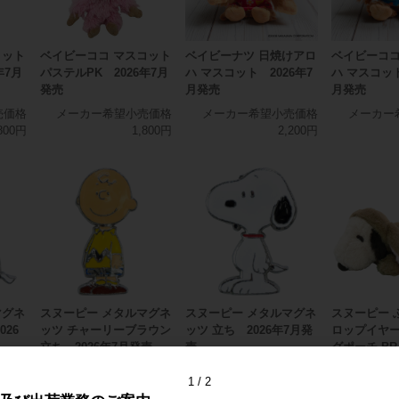
コット
ベイビーココ マスコット
ベイビーナツ 日焼けアロ
ベイビーココ
年7月
パステルPK 2026年7月
ハ マスコット 2026年7
ハ マスコット
発売
月発売
月発売
売価格
メーカー希望小売価格
メーカー希望小売価格
メーカー
800円
1,800円
2,200円
マグネ
スヌーピー メタルマグネ
スヌーピー メタルマグネ
スヌーピー 
026
ッツ チャーリーブラウン
ッツ 立ち 2026年7月発
ロップイヤー
立ち 2026年7月発売
売
グポーチ BR
発売
売価格
メーカー希望小売価格
メーカー希望小売価格
1
2
900円
900円
900円
メーカー