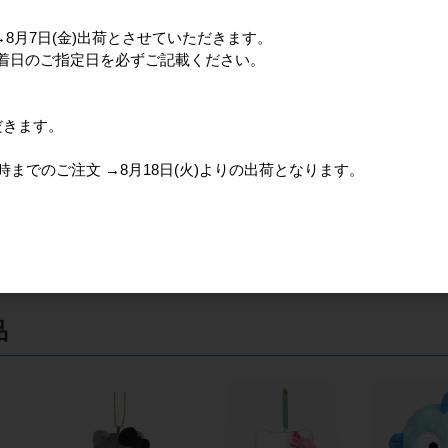
分→8月7日(金)出荷とさせていただきます。
、着日のご指定日を必ずご記載ください。
スヌーピー I LIKE...
スヌーピー I LIKE...
ご先祖様 カ
026年
FUWAKUTA GR 2026年
FUWAKUTA YE 2026年
ット 2026
7月発売
7月発売
メーカー
だきます。
売価格
メーカー希望小売価格
メーカー希望小売価格
400円
2,400円
2,400円
)15時までのご注文 →8月18日(火)よりの出荷となります。
51
件中 1〜30件目
1
2
品