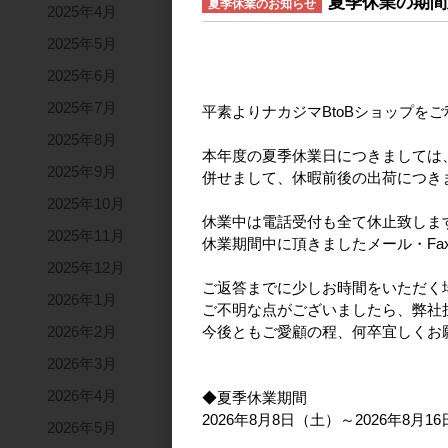
夏季休業の期間
夏季休業のお知らせ
2025年4月
2025年5月
2025年6月
2025年7月
平素よりナカジマBtoBショップを
2025年8月
本年度の夏季休業日につきましては
2025年9月
併せまして、休暇前後の出荷につき
2025年10月
スヌーピー ふわフ
休業中は電話受付も全て休止致しま
ロップイヤーバニー
2025年11月
休業期間中に頂きましたメール・Fa
インフェイスミニ 
2025年12月
2026年7月発売
ご返答までに少しお時間をいただく
メーカー希望小
2026年1月
ご不明な点がございましたら、弊社
2,
2026年2月
今後ともご愛顧の程、何卒宜しくお
2026年3月
2026年4月
◆夏季休業期間
2026年8月8日（土）～2026年8月1
2026年5月