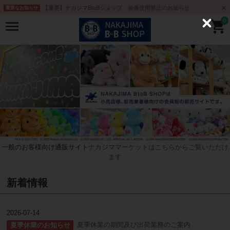
【重要】ナカジマBtoBショップ 画像使用禁止のお知らせ
重要なお知らせ
0
C
l
o
s
e
一般のお客様向け通販サイト
ナカジママーケットはこちらからご覧いただけ
ます
新着情報
2026-07-14
夏季休業の期間及び出荷業務のご案内
夏季休業のお知らせ