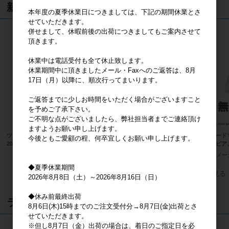
新着商品
本年度の夏季休業日につきましては、下記の期間休業とさ
せていただきます。
併せまして、休暇前後の出荷につきましてもご案内させて
頂きます。
休業中は電話受付も全て休止致します。
休業期間中に頂きましたメール・Faxへのご返答は、8月
17日（月）以降に、順次行ってまいります。
ご返答までに少しお時間をいただく場合がございますこと
を予めご了承下さい。
ご不明な点がございましたら、弊社担当者までご連絡頂け
ますようお願い申し上げます。
ツイードマスコット BK クロミ
ツイードマスコット WH ハローキテ
ツイード
今後ともご愛顧の程、何卒宜しくお願い申し上げます。
2026年11月発売
ィ 2026年11月発売
ートピアノ
メーカー希望小売価格
2,800円
メーカー希望小売価格
2,800円
メー
◆夏季休業期間
すべての新着商品を見る
2026年8月8日（土）～2026年8月16日（日）
◆休み前最終出荷
ランキング
8月6日(木)15時までのご注文受付分→8月7日(金)出荷とさ
せていただきます。
※但し8月7日（金）出荷の場合は、着日のご指定日を必