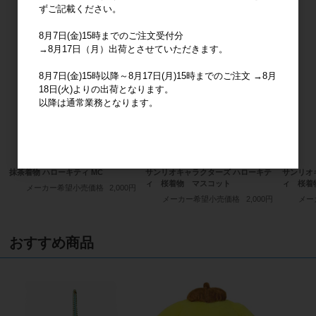
ずご記載ください。
1
2
8月7日(金)15時までのご注文受付分
→8月17日（月）出荷とさせていただきます。
8月7日(金)15時以降～8月17日(月)15時までのご注文 →8月
18日(火)よりの出荷となります。
以降は通常業務となります。
抹茶着物 ハローキティ MC
サンリオキャラクターズ ハローキテ
サンリオ
ィ 桜着物 マスコット
ィ 桜着
メーカー希望小売価格
2,000円
メーカー希望小売価格
2,000円
メー
おすすめ商品