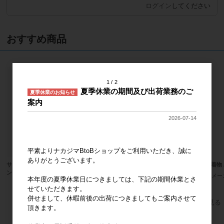
ログイン
してください
おすすめ商品
1
2
夏季休業の期間及び出荷業務のご
夏季休業のお知らせ
案内
2026-07-14
平素よりナカジマBtoBショップをご利用いただき、誠に
ありがとうございます。
サンリオキャラクターズ ハンギョド
サンリオキャラクターズ ハローキテ
抹茶着物 
ン ふわくた ぬいぐるみ
ィ 桜着物 マスコット
メー
本年度の夏季休業日につきましては、下記の期間休業とさ
メーカー希望小売価格
2,400円
メーカー希望小売価格
2,000円
せていただきます。
併せまして、休暇前後の出荷につきましてもご案内させて
すべてのおすすめ商品を見る
頂きます。