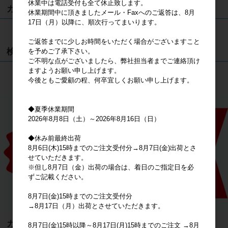
休業中は電話受付も全て休止致します。
カート
休業期間中に頂きましたメール・Faxへのご返答は、8月
17日（月）以降に、順次行ってまいります。
カートは空です
ご返答までに少しお時間をいただく場合がございますこと
検索
を予めご了承下さい。
ご不明な点がございましたら、弊社担当者までご連絡頂け
ますようお願い申し上げます。
検索
今後ともご愛顧の程、何卒宜しくお願い申し上げます。
◆夏季休業期間
2026年8月8日（土）～2026年8月16日（日）
◆休み前最終出荷
8月6日(木)15時までのご注文受付分→8月7日(金)出荷とさ
せていただきます。
※但し8月7日（金）出荷の場合は、着日のご指定日を必
ずご記載ください。
8月7日(金)15時までのご注文受付分
→8月17日（月）出荷とさせていただきます。
カテゴリ
8月7日(金)15時以降～8月17日(月)15時までのご注文 →8月