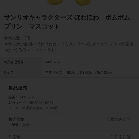
サンリオキャラクターズ ほわほわ ポムポム
プリン マスコット
参考入数：2個
やわらかい触感のほわほわぬいぐるみシリーズにポムポムプリンが登場
♪ぬいぐるみマスコットです♪
商品管理番号
143167-20
サイズ
本体サイズ ：幅14cm/奥行8.5cm/高さ12cm
単品販売
品番
143167-20
JANコード
4548643143167
メーカー希望小売価格
1,700円
販売価格
会員のみ公開
（単価 × 入数）
注文数
ご注文には