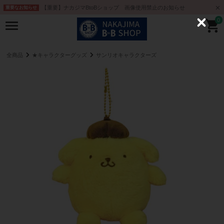
【重要】ナカジマBtoBショップ 画像使用禁止のお知らせ
重要なお知らせ
0
C
l
o
s
e
全商品
★キャラクターグッズ
サンリオキャラクターズ