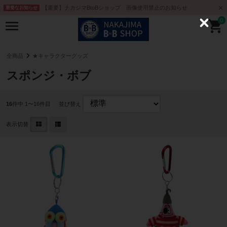
【重要】ナカジマBtoBショップ 画像使用禁止のお知らせ
重要なお知らせ
0
C
l
o
s
e
全商品
★キャラクターグッズ
スポンジ・ボブ
16
件中 1〜16件目
並び替え
表示切替