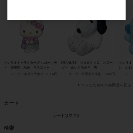
サンリオキャラクターズ ハローキテ
PEANUTS ＨＵＧＨＵＧ スヌー
サンリオ
ィ 桜着物 水色 マスコット
ピー ぬいぐるみＭ 黒
ン ふわ
メーカー希望小売価格
2,000円
メーカー希望小売価格
3,600円
メー
すべてのおすすめ商品を見る
カート
カートは空です
検索