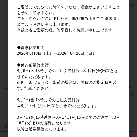
ー
メーカー希望小売価格
2,600円
ご返答までに少しお時間をいただく場合がございますこと
メーカー希望小売価格
3,000円
を予めご了承下さい。
ご不明な点がございましたら、弊社担当者までご連絡頂け
ますようお願い申し上げます。
今後ともご愛顧の程、何卒宜しくお願い申し上げます。
◆夏季休業期間
2026年8月8日（土）～2026年8月16日（日）
◆休み前最終出荷
8月6日(木)15時までのご注文受付分→8月7日(金)出荷とさ
せていただきます。
※但し8月7日（金）出荷の場合は、着日のご指定日を必
スポンジ・ボブ ビーンドール ＤＪ
スポンジ・ボブ ベンダブルぬいぐるみ
ずご記載ください。
メーカー希望小売価格
2,600円
メーカー希望小売価格
3,500円
8月7日(金)15時までのご注文受付分
→8月17日（月）出荷とさせていただきます。
16
件中 1〜16件目
8月7日(金)15時以降～8月17日(月)15時までのご注文 →8月
18日(火)よりの出荷となります。
おすすめ商品
以降は通常業務となります。