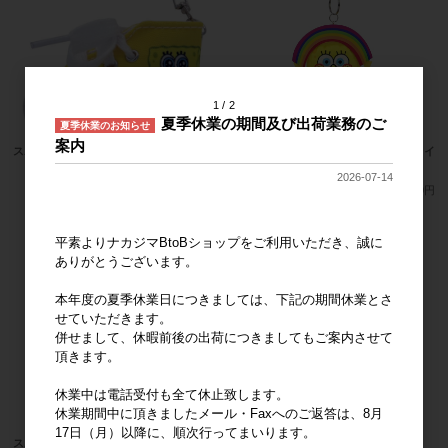
1
2
夏季休業の期間及び出荷業務のご
夏季休業のお知らせ
案内
スポンジ・ボブ スニーカーキーリング
スポンジ・ボブ カラビナマスコット レイ
ンボー
メーカー希望小売価格
1,000円
2026-07-14
メーカー希望小売価格
1,900円
平素よりナカジマBtoBショップをご利用いただき、誠に
ありがとうございます。
本年度の夏季休業日につきましては、下記の期間休業とさ
せていただきます。
併せまして、休暇前後の出荷につきましてもご案内させて
頂きます。
休業中は電話受付も全て休止致します。
休業期間中に頂きましたメール・Faxへのご返答は、8月
17日（月）以降に、順次行ってまいります。
スポンジ・ボブ ビーンドール レインボ
パトリック ビーンドール ギター