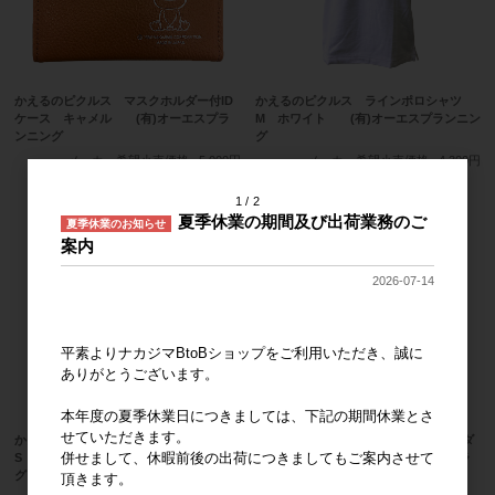
かえるのピクルス マスクホルダー付ID
かえるのピクルス ラインポロシャツ
ケース キャメル (有)オーエスプラ
M ホワイト (有)オーエスプランニン
ンニング
グ
メーカー希望小売価格
5,000円
メーカー希望小売価格
4,300円
1
2
夏季休業の期間及び出荷業務のご
夏季休業のお知らせ
案内
2026-07-14
平素よりナカジマBtoBショップをご利用いただき、誠に
ありがとうございます。
本年度の夏季休業日につきましては、下記の期間休業とさ
せていただきます。
かえるのピクルス ラインポロシャツ
かえるのピクルス リール付キーホルダ
併せまして、休暇前後の出荷につきましてもご案内させて
S ホワイト (有)オーエスプランニン
ーハート チョコ (有)オーエスプラ
グ
ンニング
頂きます。