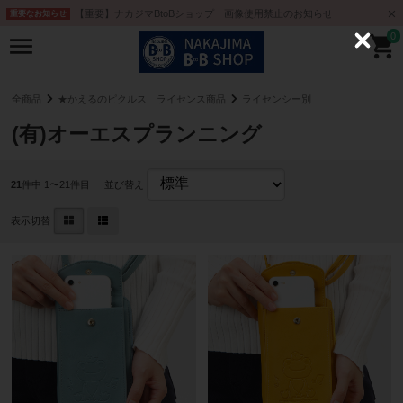
【重要】ナカジマBtoBショップ 画像使用禁止のお知らせ
重要なお知らせ
0
C
l
o
s
e
全商品
★かえるのピクルス ライセンス商品
ライセンシー別
(有)オーエスプランニング
21
件中 1〜21件目
並び替え
表示切替