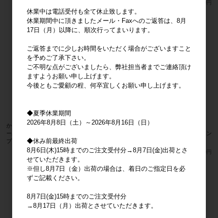
メーカー希望小売価格
4,300円
メーカー希望小売価格
2,900円
休業中は電話受付も全て休止致します。
休業期間中に頂きましたメール・Faxへのご返答は、8月
17日（月）以降に、順次行ってまいります。
ご返答までに少しお時間をいただく場合がございますこと
を予めご了承下さい。
ご不明な点がございましたら、弊社担当者までご連絡頂け
ますようお願い申し上げます。
今後ともご愛顧の程、何卒宜しくお願い申し上げます。
◆夏季休業期間
2026年8月8日（土）～2026年8月16日（日）
かえるのピクルス リール付キーホルダ
かえるのピクルス 刺繍ポロシャツ
ーハート アイボリー (有)オーエス
M ホワイト (有)オーエスプランニン
◆休み前最終出荷
プランニング
グ
8月6日(木)15時までのご注文受付分→8月7日(金)出荷とさ
メーカー希望小売価格
2,900円
メーカー希望小売価格
3,900円
せていただきます。
※但し8月7日（金）出荷の場合は、着日のご指定日を必
ずご記載ください。
8月7日(金)15時までのご注文受付分
→8月17日（月）出荷とさせていただきます。