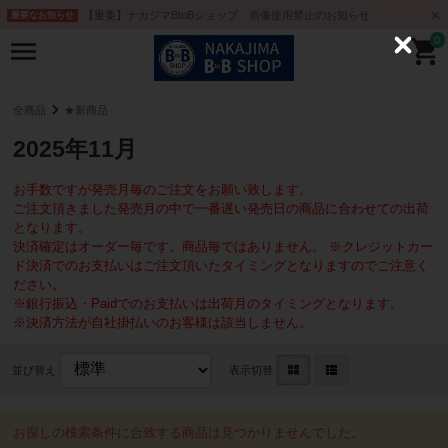
【重要】ナカジマBtoBショップ 画像使用禁止のお知らせ
重要なお知らせ
0
C
l
o
s
e
全商品
★新商品
2025年11月
お手数ですが発売月毎のご注文をお願い致します。
ご注文頂きました発売月の中で一番遅い発売日の商品に合わせての出荷
となります。
決済確定はオーダー毎です。商品毎ではありません。 ※クレジットカー
ド決済でのお支払いはご注文頂いたタイミングとなりますのでご注意く
ださい。
※銀行振込・Paidでのお支払いは出荷月のタイミングとなります。
※決済方法が自社掛払いのお客様は該当しません。
並び替え
表示切替
お探しの検索条件に合致する商品は見つかりませんでした。