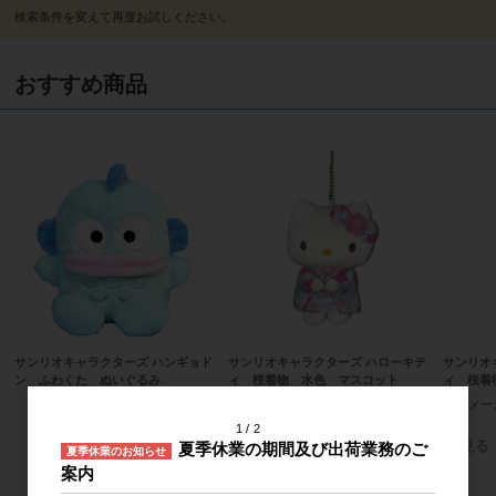
おすすめ商品
サンリオキャラクターズ ハンギョド
サンリオキャラクターズ ハローキテ
サンリオ
ン ふわくた ぬいぐるみ
ィ 桜着物 水色 マスコット
ィ 桜着
メーカー希望小売価格
2,400円
メーカー希望小売価格
2,000円
メー
1
2
すべてのおすすめ商品を見る
夏季休業の期間及び出荷業務のご
夏季休業のお知らせ
案内