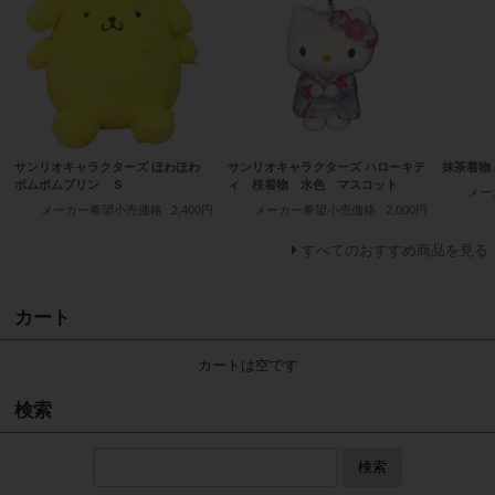
サンリオキャラクターズ ほわほわ
サンリオキャラクターズ ハローキテ
抹茶着物 
ポムポムプリン Ｓ
ィ 桜着物 水色 マスコット
メー
メーカー希望小売価格
2,400円
メーカー希望小売価格
2,000円
すべてのおすすめ商品を見る
カート
カートは空です
検索
検索