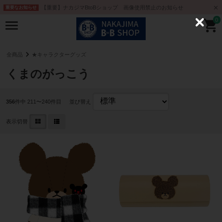
【重要】ナカジマBtoBショップ 画像使用禁止のお知らせ
重要なお知らせ
0
C
l
o
s
e
全商品
★キャラクターグッズ
くまのがっこう
356
件中 211〜240件目
並び替え
表示切替