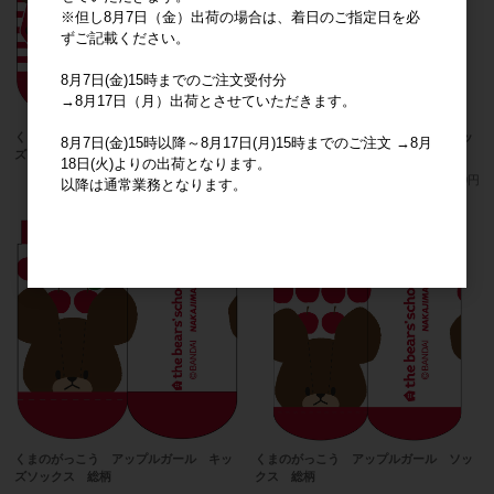
※但し8月7日（金）出荷の場合は、着日のご指定日を必
ずご記載ください。
8月7日(金)15時までのご注文受付分
→8月17日（月）出荷とさせていただきます。
くまのがっこう アップルガール キッ
くまのがっこう アップルガール ソッ
8月7日(金)15時以降～8月17日(月)15時までのご注文 →8月
ズソックス ボーダー
クス ボーダー
18日(火)よりの出荷となります。
メーカー希望小売価格
380円
メーカー希望小売価格
380円
以降は通常業務となります。
くまのがっこう アップルガール キッ
くまのがっこう アップルガール ソッ
ズソックス 総柄
クス 総柄