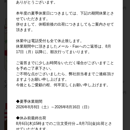
ＲＤ
ＰＫ
ありがとうございます。
メーカー希望小売価格
380円
メーカー希望小売価格
380円
本年度の夏季休業日につきましては、下記の期間休業とさ
せていただきます。
併せまして、休暇前後の出荷につきましてもご案内させて
頂きます。
休業中は電話受付も全て休止致します。
休業期間中に頂きましたメール・Faxへのご返答は、8月
17日（月）以降に、順次行ってまいります。
ご返答までに少しお時間をいただく場合がございますこと
を予めご了承下さい。
ご不明な点がございましたら、弊社担当者までご連絡頂け
ますようお願い申し上げます。
くまのがっこう アップルガール キッ
くまのがっこう アップルガール ソッ
今後ともご愛顧の程、何卒宜しくお願い申し上げます。
ズソックス クリーム
クス クリーム
メーカー希望小売価格
380円
メーカー希望小売価格
380円
◆夏季休業期間
2026年8月8日（土）～2026年8月16日（日）
◆休み前最終出荷
8月6日(木)15時までのご注文受付分→8月7日(金)出荷とさ
せていただきます。