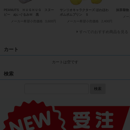
PEANUTS ＨＵＧＨＵＧ スヌー
サンリオキャラクターズ ほわほわ
抹茶着物 
ピー ぬいぐるみＭ 黒
ポムポムプリン Ｓ
メー
メーカー希望小売価格
3,600円
メーカー希望小売価格
2,400円
すべてのおすすめ商品を見る
カート
カートは空です
検索
検索