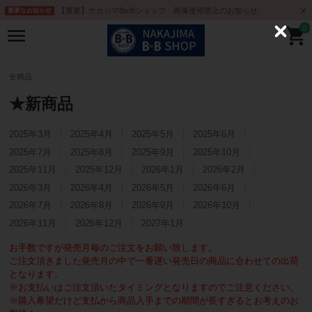
【重要】ナカジマBtoBショップ 画像使用禁止のお知らせ
重要なお知らせ
0
C
l
o
s
e
全商品
★新商品
2025年3月
2025年4月
2025年5月
2025年6月
2025年7月
2025年8月
2025年9月
2025年10月
2025年11月
2025年12月
2026年1月
2026年2月
2026年3月
2026年4月
2026年5月
2026年6月
2026年7月
2026年8月
2026年9月
2026年10月
2026年11月
2026年12月
2027年1月
お手数ですが発売月毎のご注文をお願い致します。
ご注文頂きました発売月の中で一番遅い発売日の商品に合わせての出荷
となります。
※お支払いはご注文頂いたタイミングとなりますのでご注意ください。
※購入希望だけど支払から商品入手までの期間が長すぎるとお考えのお