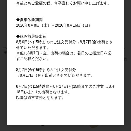
今後ともご愛顧の程、何卒宜しくお願い申し上げます。
◆夏季休業期間
2026年8月8日（土）～2026年8月16日（日）
◆休み前最終出荷
8月6日(木)15時までのご注文受付分→8月7日(金)出荷とさ
せていただきます。
ベビー マスコット マイメロディ 2026
ベビー マスコット ハローキティ 2026
年6月発売
年6月発売
※但し8月7日（金）出荷の場合は、着日のご指定日を必
ずご記載ください。
メーカー希望小売価格
2,300円
メーカー希望小売価格
2,300円
8月7日(金)15時までのご注文受付分
→8月17日（月）出荷とさせていただきます。
8月7日(金)15時以降～8月17日(月)15時までのご注文 →8月
18日(火)よりの出荷となります。
以降は通常業務となります。