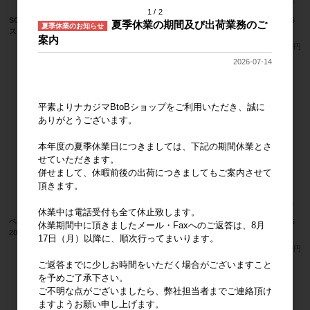
1
2
SOMETHING ハローキティ フェイスマ
ベビー マスコット ハンギョドン 2026
夏季休業の期間及び出荷業務のご
夏季休業のお知らせ
スコット 2026年6月発売
年6月発売
案内
メーカー希望小売価格
2,800円
メーカー希望小売価格
2,300円
2026-07-14
平素よりナカジマBtoBショップをご利用いただき、誠に
ありがとうございます。
本年度の夏季休業日につきましては、下記の期間休業とさ
せていただきます。
併せまして、休暇前後の出荷につきましてもご案内させて
頂きます。
休業中は電話受付も全て休止致します。
ベビー マスコット ポムポムプリン
ベビー マスコット シナモロール 2026
休業期間中に頂きましたメール・Faxへのご返答は、8月
2026年6月発売
年6月発売
17日（月）以降に、順次行ってまいります。
メーカー希望小売価格
2,300円
メーカー希望小売価格
2,300円
ご返答までに少しお時間をいただく場合がございますこと
を予めご了承下さい。
ご不明な点がございましたら、弊社担当者までご連絡頂け
ますようお願い申し上げます。