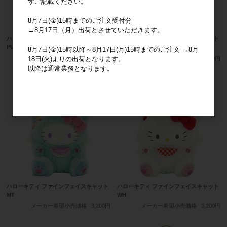
ずご記載ください。
8月7日(金)15時までのご注文受付分
→8月17日（月）出荷とさせていただきます。
ハローキティ ファインフェイスキャット
ハローキティ ファインフェイスキャット
PU
レインボー
8月7日(金)15時以降～8月17日(月)15時までのご注文 →8月
メーカー希望小売価格
3,200円
メーカー希望小売価格
3,200円
18日(火)よりの出荷となります。
以降は通常業務となります。
ハローキティ ファインフェイスキャット
ハローキティ ファインフェイスキャット
MT
WH
メーカー希望小売価格
3,200円
メーカー希望小売価格
3,200円