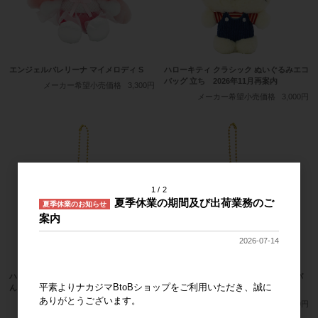
エンジェルバレリーナ マイメロディ S
ハローキティ クラシック ぬいぐるみエコ
バッグ 立ち 2026年11月再案内
メーカー希望小売価格
3,300円
メーカー希望小売価格
3,000円
1
2
夏季休業の期間及び出荷業務のご
夏季休業のお知らせ
案内
2026-07-14
ハローキティ クラシック マスコット り
ハローキティ クラシック マスコット バ
平素よりナカジマBtoBショップをご利用いただき、誠に
んご 2026年10月再案内
ッグ 2026年10月再案内
ありがとうございます。
メーカー希望小売価格
2,200円
メーカー希望小売価格
2,200円