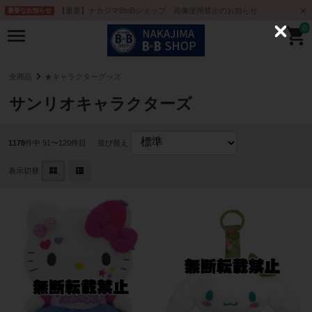
【重要】ナカジマBtoBショップ 画像使用禁止のお知らせ
重要なお知らせ
0
C
l
o
s
e
全商品
★キャラクターグッズ
サンリオキャラクターズ
1178
件中 91〜120件目
並び替え
表示切替