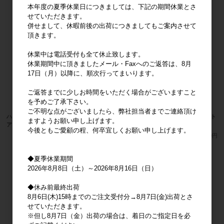
本年度の夏季休業日につきましては、下記の期間休業とさ
せていただきます。
併せまして、休暇前後の出荷につきましてもご案内させて
頂きます。
休業中は電話受付も全て休止致します。
休業期間中に頂きましたメール・Faxへのご返答は、8月
17日（月）以降に、順次行ってまいります。
ご返答までに少しお時間をいただく場合がございますこと
を予めご了承下さい。
ご不明な点がございましたら、弊社担当者までご連絡頂け
ハローキティ ファインフェイスキャット
ハローキティ ファインフェイスキャット
ますようお願い申し上げます。
アニマル
BK
今後ともご愛顧の程、何卒宜しくお願い申し上げます。
メーカー希望小売価格
3,200円
メーカー希望小売価格
3,200円
◆夏季休業期間
2026年8月8日（土）～2026年8月16日（日）
◆休み前最終出荷
8月6日(木)15時までのご注文受付分→8月7日(金)出荷とさ
せていただきます。
※但し8月7日（金）出荷の場合は、着日のご指定日を必