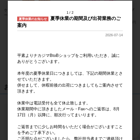
ケアベア ソフトぬいぐるみＳ テンダ
ケアベア ソフトぬいぐるみＳ ホープ
1
2
ーハートベア
フルハートベア
夏季休業の期間及び出荷業務のご
夏季休業のお知らせ
メーカー希望小売価格
2,500円
メーカー希望小売価格
2,500円
案内
2026-07-14
68
件中 61〜68件目
1
2
3
平素よりナカジマBtoBショップをご利用いただき、誠に
ありがとうございます。
本年度の夏季休業日につきましては、下記の期間休業とさ
せていただきます。
併せまして、休暇前後の出荷につきましてもご案内させて
おすすめ商品
頂きます。
休業中は電話受付も全て休止致します。
休業期間中に頂きましたメール・Faxへのご返答は、8月
17日（月）以降に、順次行ってまいります。
ご返答までに少しお時間をいただく場合がございますこと
を予めご了承下さい。
ご不明な点がございましたら、弊社担当者までご連絡頂け