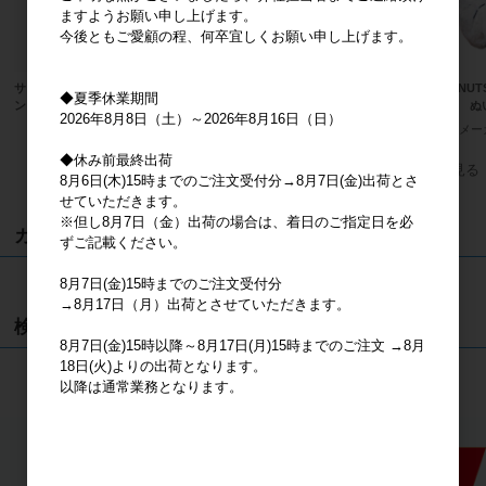
ますようお願い申し上げます。
今後ともご愛顧の程、何卒宜しくお願い申し上げます。
サンリオキャラクターズ ハンギョド
抹茶着物 ハローキティ MC
PEANU
◆夏季休業期間
ン ふわくた ぬいぐるみ
ピー ぬ
メーカー希望小売価格
2,000円
2026年8月8日（土）～2026年8月16日（日）
メーカー希望小売価格
2,400円
メー
◆休み前最終出荷
すべてのおすすめ商品を見る
8月6日(木)15時までのご注文受付分→8月7日(金)出荷とさ
せていただきます。
※但し8月7日（金）出荷の場合は、着日のご指定日を必
カート
ずご記載ください。
カートは空です
8月7日(金)15時までのご注文受付分
→8月17日（月）出荷とさせていただきます。
検索
8月7日(金)15時以降～8月17日(月)15時までのご注文 →8月
18日(火)よりの出荷となります。
検索
以降は通常業務となります。