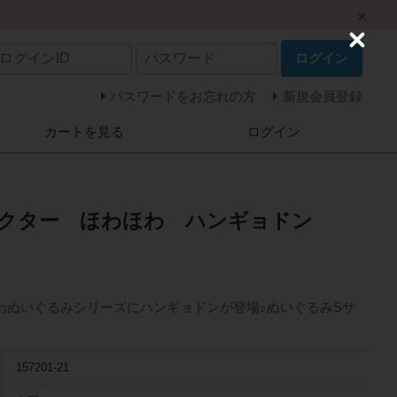
C
ログイン
l
o
s
パスワードをお忘れの方
新規会員登録
e
カートを見る
ログイン
ラクター ほわほわ ハンギョドン
わぬいぐるみシリーズにハンギョドンが登場♪ぬいぐるみSサ
157201-21