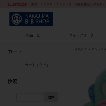
【重要】ナカジマBtoBショップ 画像使用禁止のお知ら
重要なお知らせ
商品一覧
クイック
オーダー
全商品
★キャラク
カート
カートは空です
検索
検索