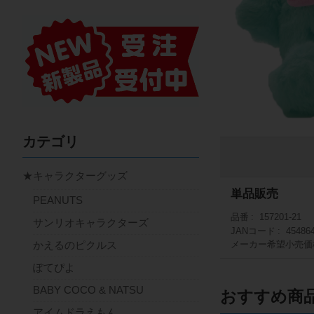
カテゴリ
★キャラクターグッズ
単品販売
PEANUTS
品番
157201-21
サンリオキャラクターズ
JANコード
45486
かえるのピクルス
メーカー希望小売価
ぽてぴよ
BABY COCO & NATSU
おすすめ商
アイムドラえもん