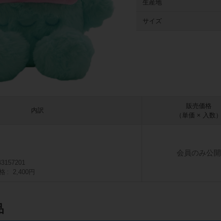
生産地
サイズ
販売価格
内訳
（単価 × 入数
会員のみ公開
43157201
格
2,400円
品