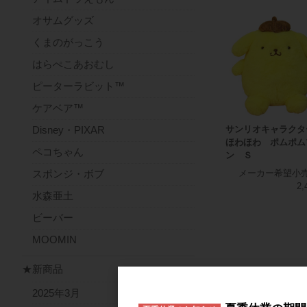
オサムグッズ
くまのがっこう
はらぺこあおむし
ピーターラビット™
ケアベア™
サンリオキャラクタ
Disney・PIXAR
ほわほわ ポムポム
ペコちゃん
ン Ｓ
スポンジ・ボブ
メーカー希望小
2,
水森亜土
ビーバー
MOOMIN
★新商品
2025年3月