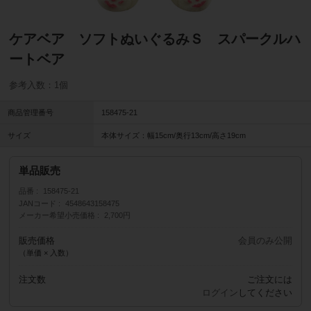
ケアベア ソフトぬいぐるみＳ スパークルハ
ートベア
参考入数：1個
商品管理番号
158475-21
サイズ
本体サイズ：幅15cm/奥行13cm/高さ19cm
単品販売
品番
158475-21
JANコード
4548643158475
メーカー希望小売価格
2,700円
販売価格
会員のみ公開
（単価 × 入数）
注文数
ご注文には
ログイン
してください