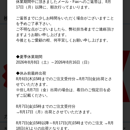
休業期間中に頂きましたメール・Faxへのご返答は、8月
カートは空です
17日（月）以降に、順次行ってまいります。
検索
ご返答までに少しお時間をいただく場合がございますこと
を予めご了承下さい。
ご不明な点がございましたら、弊社担当者までご連絡頂け
検索
ますようお願い申し上げます。
今後ともご愛顧の程、何卒宜しくお願い申し上げます。
◆夏季休業期間
2026年8月8日（土）～2026年8月16日（日）
◆休み前最終出荷
8月6日(木)15時までのご注文受付分→8月7日(金)出荷とさ
せていただきます。
※但し8月7日（金）出荷の場合は、着日のご指定日を必
ずご記載ください。
8月7日(金)15時までのご注文受付分
→8月17日（月）出荷とさせていただきます。
カテゴリ
8月7日(金)15時以降～8月17日(月)15時までのご注文 →8月
★キャラクターグッズ
18日(火)よりの出荷となります。