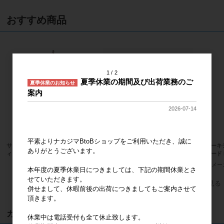
おすすめ商品
1
2
夏季休業の期間及び出荷業務のご
夏季休業のお知らせ
案内
2026-07-14
平素よりナカジマBtoBショップをご利用いただき、誠に
サンリオキャラクターズ ハローキテ
サンリオキャラクターズ ハンギョド
ハローキ
ありがとうございます。
ィ 桜着物 水色 マスコット
ン ふわくた ぬいぐるみ
ンダード 
メーカー希望小売価格
2,000円
メーカー希望小売価格
2,400円
メー
本年度の夏季休業日につきましては、下記の期間休業とさ
せていただきます。
すべてのおすすめ商品を見る
併せまして、休暇前後の出荷につきましてもご案内させて
頂きます。
カート
休業中は電話受付も全て休止致します。