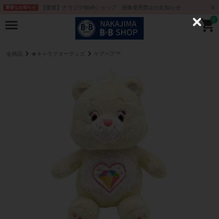
【重要】ナカジマBtoBショップ 画像使用禁止のお知らせ
重要なお知らせ
0
C
l
o
s
e
全商品
★キャラクターグッズ
ケアベア™