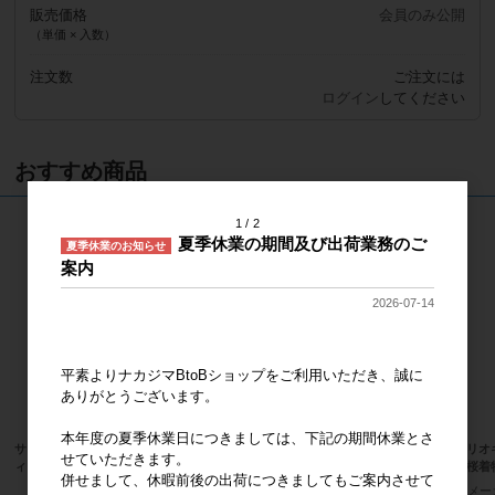
販売価格
会員のみ公開
（単価 × 入数）
注文数
ご注文には
ログイン
してください
おすすめ商品
1
2
夏季休業の期間及び出荷業務のご
夏季休業のお知らせ
案内
2026-07-14
平素よりナカジマBtoBショップをご利用いただき、誠に
ありがとうございます。
本年度の夏季休業日につきましては、下記の期間休業とさ
サンリオキャラクターズ ハローキテ
抹茶着物 ハローキティ MC
サンリオ
せていただきます。
ィ 桜着物 マスコット
ィ 桜着
メーカー希望小売価格
2,000円
併せまして、休暇前後の出荷につきましてもご案内させて
メーカー希望小売価格
2,000円
メー