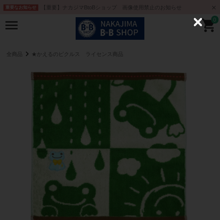
【重要】ナカジマBtoBショップ 画像使用禁止のお知らせ
重要なお知らせ
0
C
l
o
s
e
全商品
★かえるのピクルス ライセンス商品