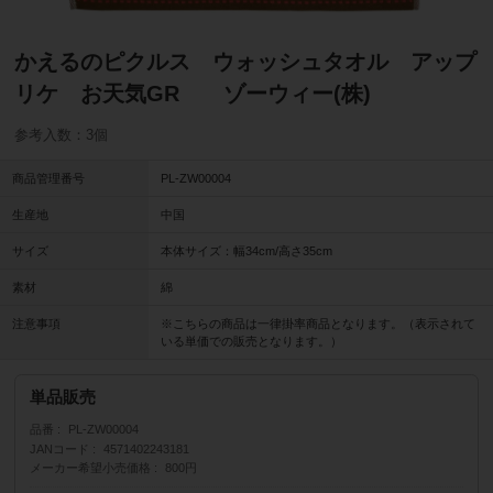
かえるのピクルス ウォッシュタオル アップ
リケ お天気GR ゾーウィー(株)
参考入数：3個
商品管理番号
PL-ZW00004
生産地
中国
サイズ
本体サイズ：幅34cm/高さ35cm
素材
綿
注意事項
※こちらの商品は一律掛率商品となります。（表示されて
いる単価での販売となります。）
単品販売
品番
PL-ZW00004
JANコード
4571402243181
メーカー希望小売価格
800円