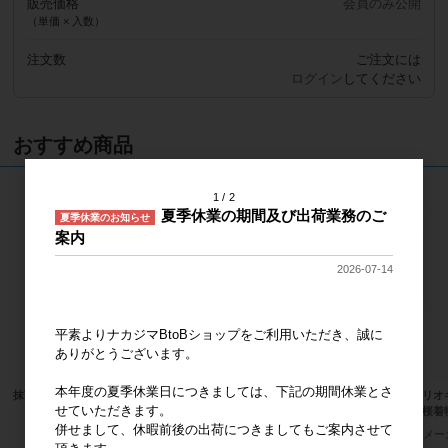
販売価格
会員のみ公開
（単価 × 入数）
注文数
ご注文には
ログイン
してください
おすすめ商品
1
2
夏季休業の期間及び出荷業務のご
夏季休業のお知らせ
案内
2026-07-14
平素よりナカジマBtoBショップをご利用いただき、誠に
ありがとうございます。
本年度の夏季休業日につきましては、下記の期間休業とさ
抹茶着物 ハローキティ MC
サンリオキャラクターズ ほわほわ
サンリオ
せていただきます。
ポムポムプリン Ｓ
ィ 桜着
メーカー希望小売価格
2,000円
併せまして、休暇前後の出荷につきましてもご案内させて
メーカー希望小売価格
2,400円
メー