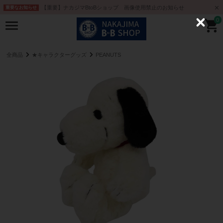
【重要】ナカジマBtoBショップ 画像使用禁止のお知らせ
重要なお知らせ
0
C
l
o
s
e
全商品
★キャラクターグッズ
PEANUTS