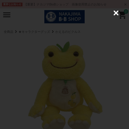
【重要】ナカジマBtoBショップ 画像使用禁止のお知らせ
重要なお知らせ
0
C
l
o
s
e
全商品
★キャラクターグッズ
かえるのピクルス