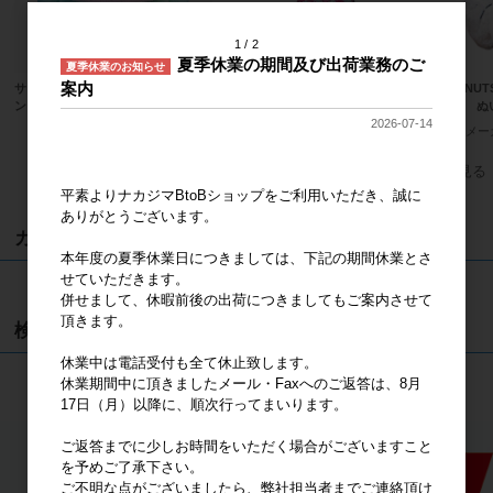
1
2
夏季休業の期間及び出荷業務のご
夏季休業のお知らせ
案内
サンリオキャラクターズ ハンギョド
サンリオキャラクターズ ハローキテ
PEANU
ン ふわくた ぬいぐるみ
ィ 桜着物 水色 マスコット
ピー ぬ
2026-07-14
メーカー希望小売価格
2,400円
メーカー希望小売価格
2,000円
メー
すべてのおすすめ商品を見る
平素よりナカジマBtoBショップをご利用いただき、誠に
ありがとうございます。
カート
本年度の夏季休業日につきましては、下記の期間休業とさ
せていただきます。
カートは空です
併せまして、休暇前後の出荷につきましてもご案内させて
頂きます。
検索
休業中は電話受付も全て休止致します。
休業期間中に頂きましたメール・Faxへのご返答は、8月
検索
17日（月）以降に、順次行ってまいります。
ご返答までに少しお時間をいただく場合がございますこと
を予めご了承下さい。
ご不明な点がございましたら、弊社担当者までご連絡頂け