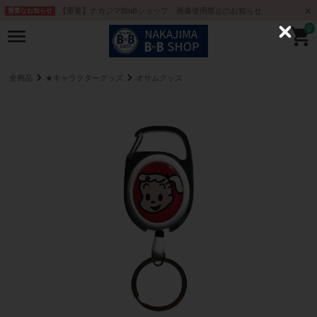
【重要】ナカジマBtoBショップ 画像使用禁止のお知らせ
重要なお知らせ
0
C
l
o
s
e
全商品
★キャラクターグッズ
オサムグッズ