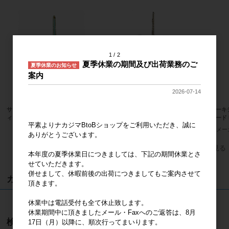
1
2
夏季休業の期間及び出荷業務のご
夏季休業のお知らせ
案内
2026-07-14
サンリオキャラクターズ ハローキテ
サンリオキャラクターズ ハローキテ
ハローキ
ィ 桜着物 マスコット
ィ 桜着物 水色 マスコット
ンダード 
平素よりナカジマBtoBショップをご利用いただき、誠に
メーカー希望小売価格
2,000円
メーカー希望小売価格
2,000円
メー
ありがとうございます。
すべてのおすすめ商品を見る
本年度の夏季休業日につきましては、下記の期間休業とさ
せていただきます。
併せまして、休暇前後の出荷につきましてもご案内させて
カート
頂きます。
カートは空です
休業中は電話受付も全て休止致します。
休業期間中に頂きましたメール・Faxへのご返答は、8月
検索
17日（月）以降に、順次行ってまいります。