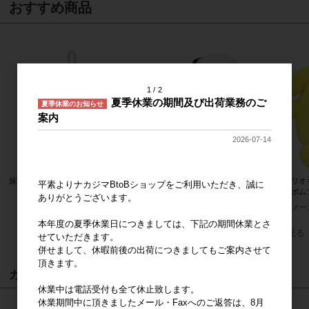
おすすめ商品
1
2
夏季休業の期間及び出荷業務のご
夏季休業のお知らせ
案内
2026-07-14
抹茶着物 ハローキティ MC
PEANUTS ＨＵＧＨＵＧ スヌー
サンリオ
平素よりナカジマBtoBショップをご利用いただき、誠に
ピー ぬいぐるみＭ 黒
ポムポム
メーカー希望小売価格
2,000円
ありがとうございます。
メーカー希望小売価格
3,600円
メー
本年度の夏季休業日につきましては、下記の期間休業とさ
すべてのおすすめ商品を見る
せていただきます。
併せまして、休暇前後の出荷につきましてもご案内させて
頂きます。
カート
休業中は電話受付も全て休止致します。
休業期間中に頂きましたメール・Faxへのご返答は、8月
カートは空です