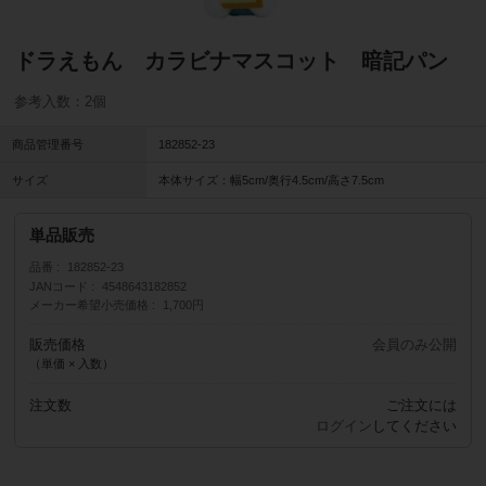
ドラえもん カラビナマスコット 暗記パン
参考入数：2個
商品管理番号
182852-23
サイズ
本体サイズ：幅5cm/奥行4.5cm/高さ7.5cm
単品販売
品番
182852-23
JANコード
4548643182852
メーカー希望小売価格
1,700円
販売価格
会員のみ公開
（単価 × 入数）
注文数
ご注文には
ログイン
してください