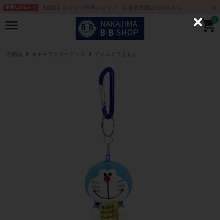
【重要】ナカジマBtoBショップ 画像使用禁止のお知らせ
重要なお知らせ
0
C
l
o
s
e
全商品
★キャラクターグッズ
アイムドラえもん