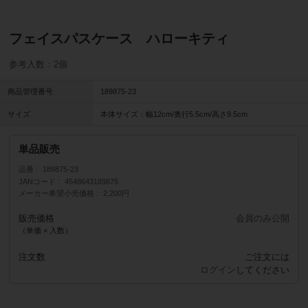
フェイスパスケース ハローキティ
参考入数：2個
商品管理番号
189875-23
サイズ
本体サイズ：幅12cm/奥行5.5cm/高さ9.5cm
単品販売
品番
189875-23
JANコード
4548643189875
メーカー希望小売価格
2,200円
販売価格
会員のみ公開
（単価 × 入数）
注文数
ご注文には
ログイン
してください