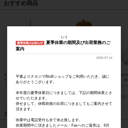
おすすめ商品
1
2
夏季休業の期間及び出荷業務のご
夏季休業のお知らせ
案内
2026-07-14
サンリオキャラクターズ ハローキテ
サンリオキャラクターズ ほわほわ
PEANU
平素よりナカジマBtoBショップをご利用いただき、誠に
ィ 桜着物 水色 マスコット
ポムポムプリン Ｓ
ピー ぬ
ありがとうございます。
メーカー希望小売価格
2,000円
メーカー希望小売価格
2,400円
メー
本年度の夏季休業日につきましては、下記の期間休業とさ
すべてのおすすめ商品を見る
せていただきます。
併せまして、休暇前後の出荷につきましてもご案内させて
頂きます。
カート
休業中は電話受付も全て休止致します。
休業期間中に頂きましたメール・Faxへのご返答は、8月
カートは空です