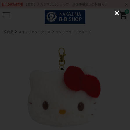
【重要】ナカジマBtoBショップ 画像使用禁止のお知らせ
重要なお知らせ
0
C
l
o
s
e
全商品
★キャラクターグッズ
サンリオキャラクターズ