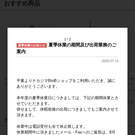
おすすめ商品
1
2
夏季休業の期間及び出荷業務のご
夏季休業のお知らせ
案内
2026-07-14
サンリオキャラクターズ ハンギョド
サンリオキャラクターズ ハローキテ
ハローキ
平素よりナカジマBtoBショップをご利用いただき、誠に
ン ふわくた ぬいぐるみ
ィ 桜着物 水色 マスコット
ンダード 
ありがとうございます。
メーカー希望小売価格
2,400円
メーカー希望小売価格
2,000円
メー
本年度の夏季休業日につきましては、下記の期間休業とさ
すべてのおすすめ商品を見る
せていただきます。
併せまして、休暇前後の出荷につきましてもご案内させて
頂きます。
カート
休業中は電話受付も全て休止致します。
休業期間中に頂きましたメール・Faxへのご返答は、8月
カートは空です