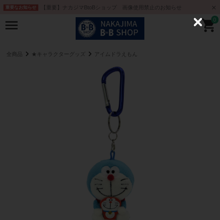
【重要】ナカジマBtoBショップ 画像使用禁止のお知らせ
重要なお知らせ
0
C
l
o
s
e
全商品
★キャラクターグッズ
アイムドラえもん