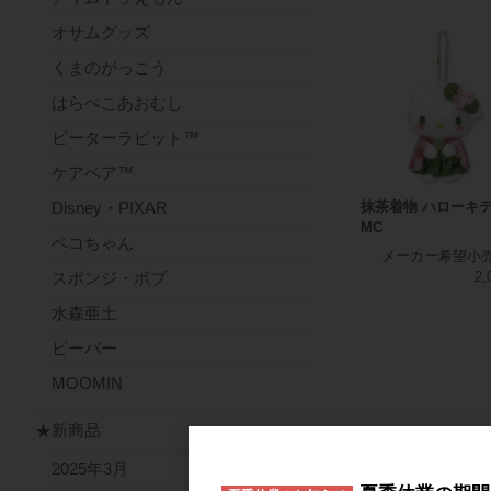
オサムグッズ
くまのがっこう
はらぺこあおむし
ピーターラビット™
ケアベア™
抹茶着物 ハローキ
Disney・PIXAR
MC
ペコちゃん
メーカー希望小
スポンジ・ボブ
2,
水森亜土
ビーバー
MOOMIN
★新商品
2025年3月