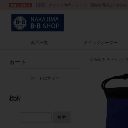
【重要】ナカジマBtoBショップ 画像使用禁止のお知ら
重要なお知らせ
商品一覧
クイック
オーダー
全商品
★キャラク
カート
カートは空です
検索
検索