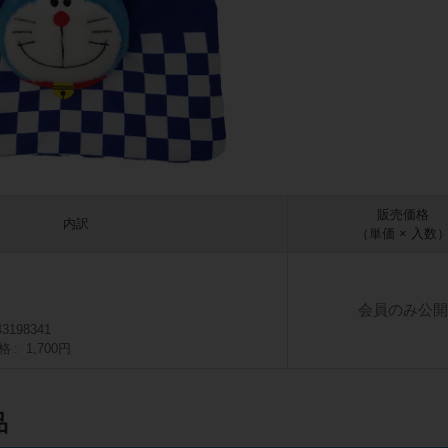
販売価格
内訳
（単価 × 入数
会員のみ公開
43198341
格
1,700円
品