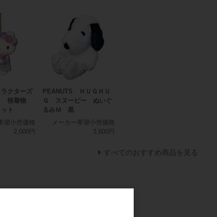
ャラクターズ
PEANUTS ＨＵＧＨＵ
ィ 桜着物
Ｇ スヌーピー ぬいぐ
コット
るみＭ 黒
希望小売価格
メーカー希望小売価格
2,000円
3,600円
すべてのおすすめ商品を見る