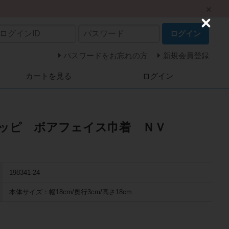
C
ログイン
l
o
s
パスワードをお忘れの方
新規会員登録
e
カートを見る
ログイン
ハッピ ボアフェイス巾着 ＮＶ
198341-24
本体サイズ：幅18cm/奥行3cm/高さ18cm