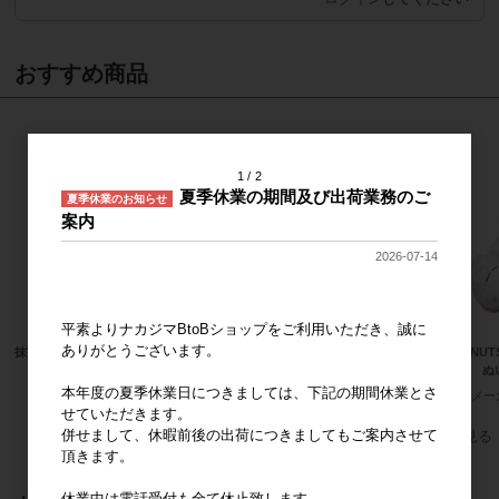
おすすめ商品
1
2
夏季休業の期間及び出荷業務のご
夏季休業のお知らせ
案内
2026-07-14
平素よりナカジマBtoBショップをご利用いただき、誠に
ありがとうございます。
抹茶着物 ハローキティ MC
サンリオキャラクターズ ハローキテ
PEANU
ィ 桜着物 水色 マスコット
ピー ぬ
メーカー希望小売価格
2,000円
本年度の夏季休業日につきましては、下記の期間休業とさ
メーカー希望小売価格
2,000円
メー
せていただきます。
併せまして、休暇前後の出荷につきましてもご案内させて
すべてのおすすめ商品を見る
頂きます。
休業中は電話受付も全て休止致します。