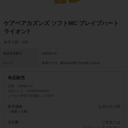
ケアベアカズンズ ソフトMC ブレイブハート
ライオン?
参考入数：2個
商品管理番号
196958-24
サイズ
本体サイズ：幅10cm/奥行7cm/高さ14cm
単品販売
品番
196958-24
JANコード
4548643196958
メーカー希望小売価格
1,700円
販売価格
会員のみ公開
（単価 × 入数）
注文数
ご注文には
ログイン
してください