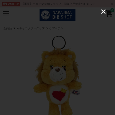
【重要】ナカジマBtoBショップ 画像使用禁止のお知らせ
重要なお知らせ
0
C
l
o
s
e
全商品
★キャラクターグッズ
ケアベア™