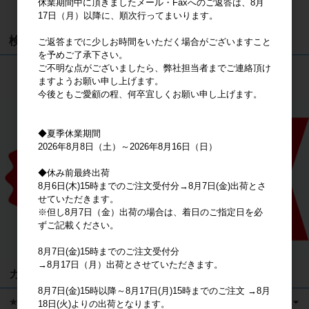
休業期間中に頂きましたメール・Faxへのご返答は、8月
カートは空です
17日（月）以降に、順次行ってまいります。
検索
ご返答までに少しお時間をいただく場合がございますこと
を予めご了承下さい。
ご不明な点がございましたら、弊社担当者までご連絡頂け
検索
ますようお願い申し上げます。
今後ともご愛顧の程、何卒宜しくお願い申し上げます。
◆夏季休業期間
2026年8月8日（土）～2026年8月16日（日）
◆休み前最終出荷
8月6日(木)15時までのご注文受付分→8月7日(金)出荷とさ
せていただきます。
※但し8月7日（金）出荷の場合は、着日のご指定日を必
ずご記載ください。
8月7日(金)15時までのご注文受付分
→8月17日（月）出荷とさせていただきます。
カテゴリ
8月7日(金)15時以降～8月17日(月)15時までのご注文 →8月
★キャラクターグッズ
18日(火)よりの出荷となります。