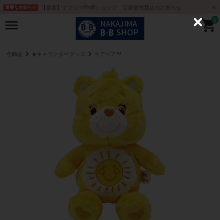
【重要】ナカジマBtoBショップ 画像使用禁止のお知らせ
重要なお知らせ
0
C
l
o
s
e
全商品
★キャラクターグッズ
ケアベア™