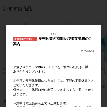
おすすめ商品
1
2
夏季休業の期間及び出荷業務のご
夏季休業のお知らせ
案内
2026-07-14
平素よりナカジマBtoBショップをご利用いただき、誠に
サンリオキャラクターズ ハローキテ
抹茶着物 ハローキティ MC
サンリオ
ありがとうございます。
ィ 桜着物 水色 マスコット
ン ふわ
メーカー希望小売価格
2,000円
メーカー希望小売価格
2,000円
メー
本年度の夏季休業日につきましては、下記の期間休業とさ
せていただきます。
すべてのおすすめ商品を見る
併せまして、休暇前後の出荷につきましてもご案内させて
頂きます。
カート
休業中は電話受付も全て休止致します。