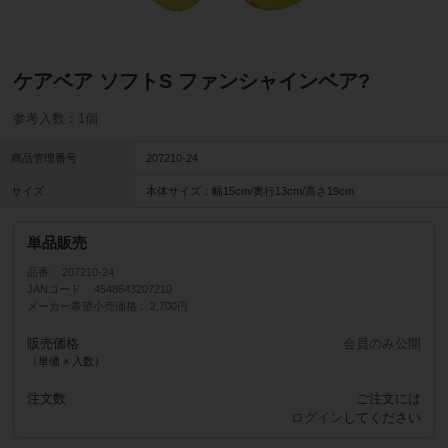
ケアベア ソフトS ファンシャインベア?
参考入数：1個
商品管理番号
207210-24
サイズ
本体サイズ：幅15cm/奥行13cm/高さ19cm
単品販売
品番
207210-24
JANコード
4548643207210
メーカー希望小売価格
2,700円
販売価格
会員のみ公開
（単価 × 入数）
注文数
ご注文には
ログイン
してください