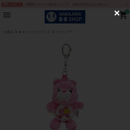
【重要】ナカジマBtoBショップ 画像使用禁止のお知らせ
重要なお知らせ
0
C
l
o
s
e
全商品
★キャラクターグッズ
ケアベア™