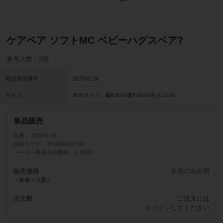
ケアベア ソフトMC ベビーハグスベア?
参考入数：2個
商品管理番号
207241-24
サイズ
本体サイズ：幅8.5cm/奥行6cm/高さ11cm
単品販売
品番
207241-24
JANコード
4548643207241
メーカー希望小売価格
1,700円
販売価格
会員のみ公開
（単価 × 入数）
注文数
ご注文には
ログイン
してください