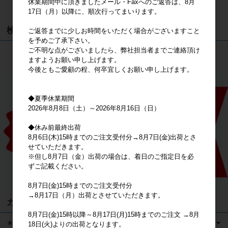
休業期間中に頂きましたメール・Faxへのご返答は、8月
カートは空です
17日（月）以降に、順次行ってまいります。
検索
ご返答までに少しお時間をいただく場合がございますこと
を予めご了承下さい。
ご不明な点がございましたら、弊社担当者までご連絡頂け
検索
ますようお願い申し上げます。
今後ともご愛顧の程、何卒宜しくお願い申し上げます。
◆夏季休業期間
2026年8月8日（土）～2026年8月16日（日）
◆休み前最終出荷
8月6日(木)15時までのご注文受付分→8月7日(金)出荷とさ
せていただきます。
※但し8月7日（金）出荷の場合は、着日のご指定日を必
ずご記載ください。
8月7日(金)15時までのご注文受付分
→8月17日（月）出荷とさせていただきます。
カテゴリ
8月7日(金)15時以降～8月17日(月)15時までのご注文 →8月
★キャラクターグッズ
18日(火)よりの出荷となります。