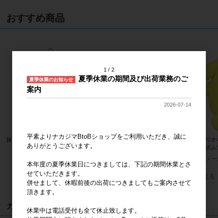
おすすめ商品
1
2
夏季休業の期間及び出荷業務のご
夏季休業のお知らせ
案内
2026-07-14
平素よりナカジマBtoBショップをご利用いただき、誠に
抹茶着物 ハローキティ MC
ハローキティ MCコレクション スタ
サンリオ
ありがとうございます。
ンダード BK
ポムポム
メーカー希望小売価格
2,000円
メーカー希望小売価格
2,000円
メー
本年度の夏季休業日につきましては、下記の期間休業とさ
せていただきます。
すべてのおすすめ商品を見る
併せまして、休暇前後の出荷につきましてもご案内させて
頂きます。
カート
休業中は電話受付も全て休止致します。