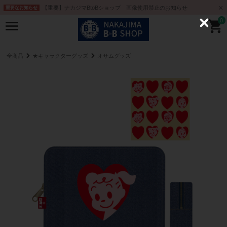
【重要】ナカジマBtoBショップ 画像使用禁止のお知らせ
重要なお知らせ
0
C
l
o
s
e
全商品
★キャラクターグッズ
オサムグッズ