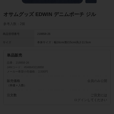
オサムグッズ EDWIN デニムポーチ ジル
参考入数：2個
商品管理番号
218858-26
サイズ
本体サイズ：幅16cm/奥行5cm/高さ11.5cm
単品販売
品番
218858-26
JANコード
4548643218858
メーカー希望小売価格
2,500円
販売価格
会員のみ公開
（単価 × 入数）
注文数
ご注文には
ログイン
してください