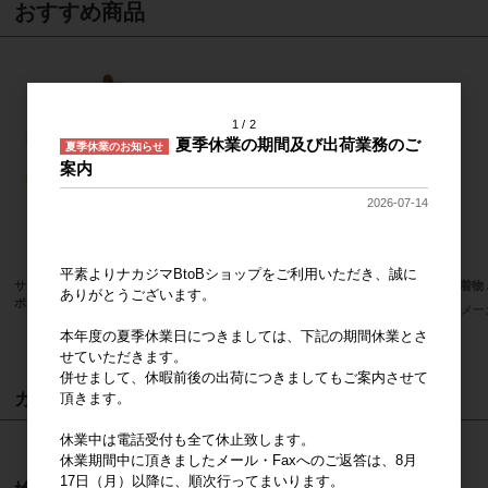
おすすめ商品
1
2
夏季休業の期間及び出荷業務のご
夏季休業のお知らせ
案内
2026-07-14
平素よりナカジマBtoBショップをご利用いただき、誠に
サンリオキャラクターズ ほわほわ
PEANUTS ＨＵＧＨＵＧ スヌー
抹茶着物 
ありがとうございます。
ポムポムプリン Ｓ
ピー ぬいぐるみＭ 黒
メー
メーカー希望小売価格
2,400円
メーカー希望小売価格
3,600円
本年度の夏季休業日につきましては、下記の期間休業とさ
せていただきます。
併せまして、休暇前後の出荷につきましてもご案内させて
カート
頂きます。
休業中は電話受付も全て休止致します。
カートは空です
休業期間中に頂きましたメール・Faxへのご返答は、8月
17日（月）以降に、順次行ってまいります。