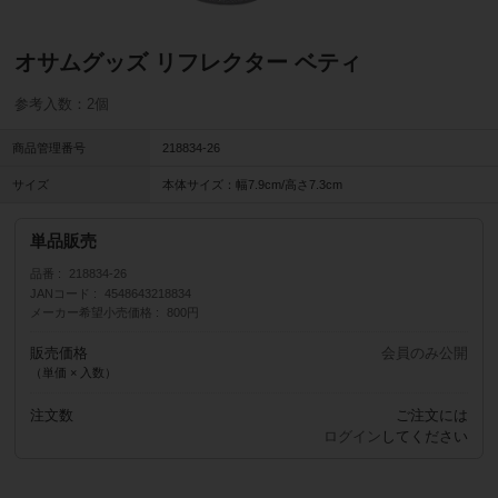
オサムグッズ リフレクター ベティ
参考入数：2個
商品管理番号
218834-26
サイズ
本体サイズ：幅7.9cm/高さ7.3cm
単品販売
品番
218834-26
JANコード
4548643218834
メーカー希望小売価格
800円
販売価格
会員のみ公開
（単価 × 入数）
注文数
ご注文には
ログイン
してください