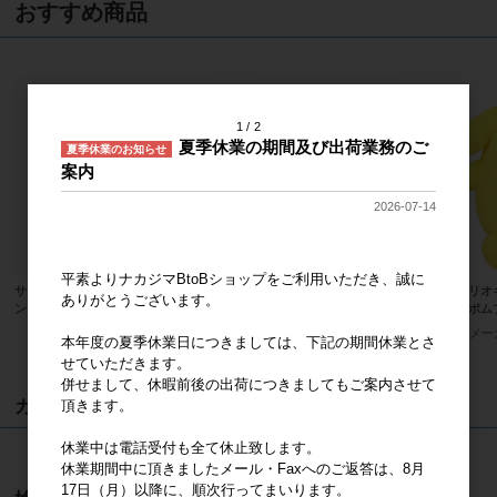
おすすめ商品
1
2
夏季休業の期間及び出荷業務のご
夏季休業のお知らせ
案内
2026-07-14
平素よりナカジマBtoBショップをご利用いただき、誠に
サンリオキャラクターズ ハンギョド
サンリオキャラクターズ ハローキテ
サンリオ
ありがとうございます。
ン ふわくた ぬいぐるみ
ィ 桜着物 マスコット
ポムポム
メーカー希望小売価格
2,400円
メーカー希望小売価格
2,000円
メー
本年度の夏季休業日につきましては、下記の期間休業とさ
せていただきます。
併せまして、休暇前後の出荷につきましてもご案内させて
カート
頂きます。
休業中は電話受付も全て休止致します。
カートは空です
休業期間中に頂きましたメール・Faxへのご返答は、8月
17日（月）以降に、順次行ってまいります。