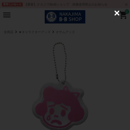
【重要】ナカジマBtoBショップ 画像使用禁止のお知らせ
重要なお知らせ
0
C
l
o
s
e
全商品
★キャラクターグッズ
オサムグッズ