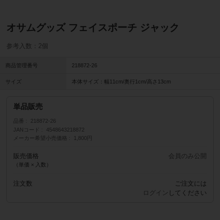
オサムグッズ フェイスポーチ ジャック
参考入数：2個
商品管理番号
218872-26
サイズ
本体サイズ：幅11cm/奥行1cm/高さ13cm
単品販売
品番
218872-26
JANコード
4548643218872
メーカー希望小売価格
1,800円
販売価格
会員のみ公開
（単価 × 入数）
注文数
ご注文には
ログイン
してください