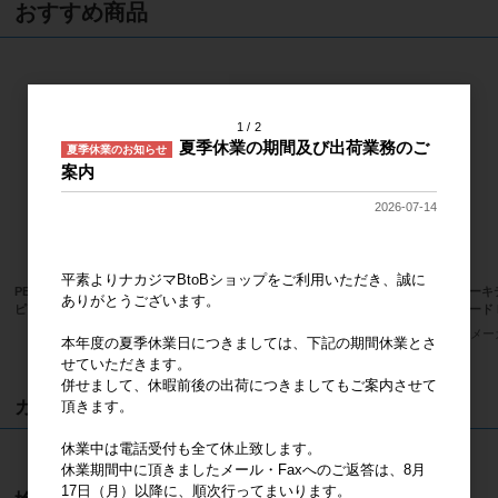
おすすめ商品
1
2
夏季休業の期間及び出荷業務のご
夏季休業のお知らせ
案内
2026-07-14
平素よりナカジマBtoBショップをご利用いただき、誠に
PEANUTS ＨＵＧＨＵＧ スヌー
サンリオキャラクターズ ハンギョド
ハローキ
ありがとうございます。
ピー ぬいぐるみＭ 黒
ン ふわくた ぬいぐるみ
ンダード 
メーカー希望小売価格
3,600円
メーカー希望小売価格
2,400円
メー
本年度の夏季休業日につきましては、下記の期間休業とさ
せていただきます。
併せまして、休暇前後の出荷につきましてもご案内させて
カート
頂きます。
休業中は電話受付も全て休止致します。
カートは空です
休業期間中に頂きましたメール・Faxへのご返答は、8月
17日（月）以降に、順次行ってまいります。