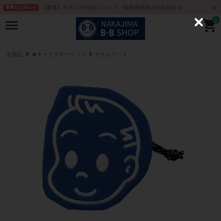
【重要】ナカジマBtoBショップ 画像使用禁止のお知らせ
重要なお知らせ
0
C
l
o
s
e
全商品
★キャラクターグッズ
オサムグッズ