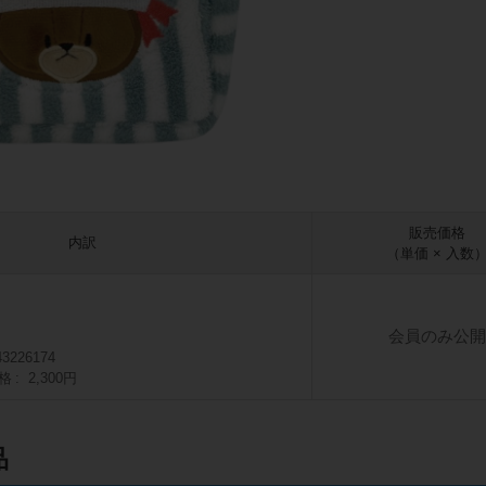
販売価格
内訳
（単価 × 入数
会員のみ公開
43226174
格
2,300円
品