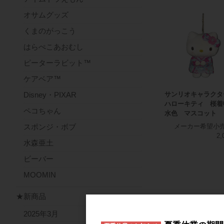
オサムグッズ
くまのがっこう
はらぺこあおむし
ピーターラビット™
ケアベア™
サンリオキャラクタ
Disney・PIXAR
ハローキティ 桜
ペコちゃん
水色 マスコット
スポンジ・ボブ
メーカー希望小
2,
水森亜土
ビーバー
MOOMIN
★新商品
2025年3月