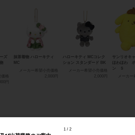
ーズ
抹茶着物 ハローキティ
ハローキティ MCコレク
サンリオキ
着物
MC
ション スタンダード BK
ほわほわ 
ン Ｓ
メーカー希望小売価格
メーカー希望小売価格
売価格
2,000円
2,000円
メーカー
000円
1
2