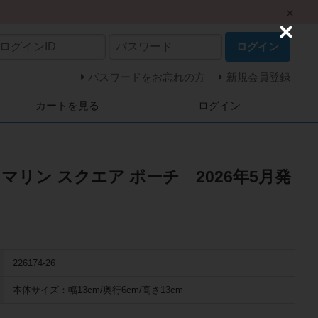
C
ログイン
l
o
s
パスワードをお忘れの方
新規会員登録
e
カートを見る
ログイン
マリン スクエア ポーチ 2026年5月発
226174-26
本体サイズ：幅13cm/奥行6cm/高さ13cm