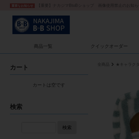
【重要】ナカジマBtoBショップ 画像使用禁止のお知ら
重要なお知らせ
商品一覧
クイック
オーダー
全商品
★キャラク
カート
カートは空です
検索
検索