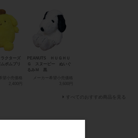
ャラクターズ
PEANUTS ＨＵＧＨＵ
ポムポムプリ
Ｇ スヌーピー ぬいぐ
るみＭ 黒
希望小売価格
メーカー希望小売価格
2,400円
3,600円
すべてのおすすめ商品を見る