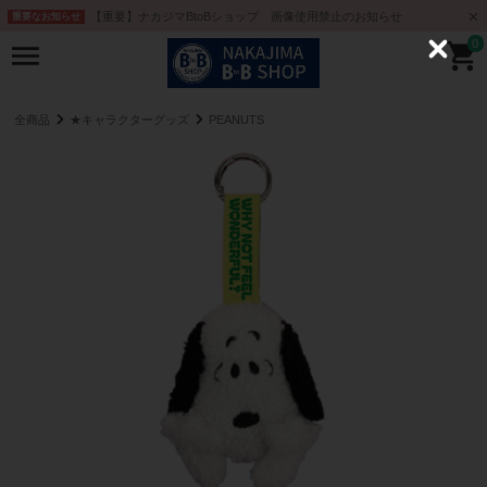
【重要】ナカジマBtoBショップ 画像使用禁止のお知らせ
重要なお知らせ
0
C
l
o
s
e
全商品
★キャラクターグッズ
PEANUTS