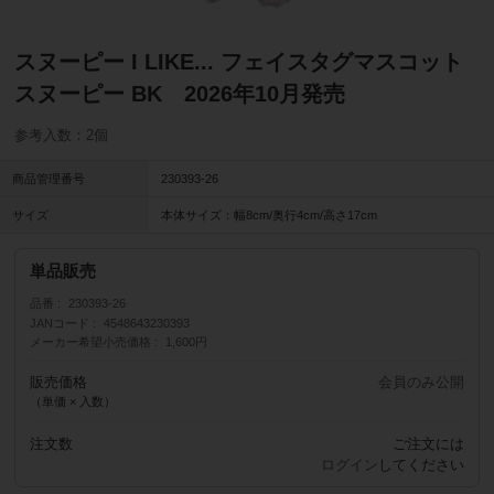
スヌーピー I LIKE... フェイスタグマスコット
スヌーピー BK 2026年10月発売
参考入数：2個
商品管理番号
230393-26
サイズ
本体サイズ：幅8cm/奥行4cm/高さ17cm
単品販売
品番
230393-26
JANコード
4548643230393
メーカー希望小売価格
1,600円
販売価格
会員のみ公開
（単価 × 入数）
注文数
ご注文には
ログイン
してください