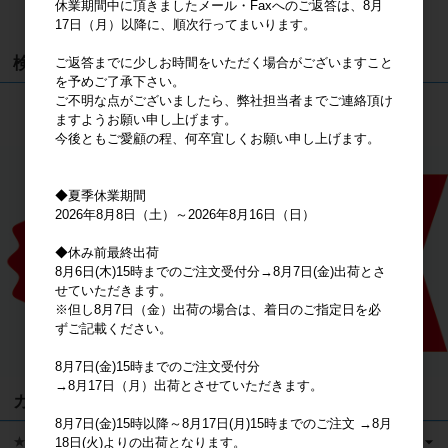
休業期間中に頂きましたメール・Faxへのご返答は、8月
カートは空です
17日（月）以降に、順次行ってまいります。
検索
ご返答までに少しお時間をいただく場合がございますこと
を予めご了承下さい。
ご不明な点がございましたら、弊社担当者までご連絡頂け
検索
ますようお願い申し上げます。
今後ともご愛顧の程、何卒宜しくお願い申し上げます。
◆夏季休業期間
2026年8月8日（土）～2026年8月16日（日）
◆休み前最終出荷
8月6日(木)15時までのご注文受付分→8月7日(金)出荷とさ
せていただきます。
※但し8月7日（金）出荷の場合は、着日のご指定日を必
ずご記載ください。
8月7日(金)15時までのご注文受付分
→8月17日（月）出荷とさせていただきます。
カテゴリ
8月7日(金)15時以降～8月17日(月)15時までのご注文 →8月
★キャラクターグッズ
18日(火)よりの出荷となります。