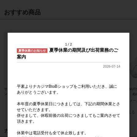
おすすめ商品
1
2
夏季休業の期間及び出荷業務のご
夏季休業のお知らせ
案内
2026-07-14
平素よりナカジマBtoBショップをご利用いただき、誠に
サンリオキャラクターズ ハンギョド
ハローキティ MCコレクション スタ
PEANU
ありがとうございます。
ン ふわくた ぬいぐるみ
ンダード BK
ピー ぬ
メーカー希望小売価格
2,400円
メーカー希望小売価格
2,000円
メー
本年度の夏季休業日につきましては、下記の期間休業とさ
せていただきます。
すべてのおすすめ商品を見る
併せまして、休暇前後の出荷につきましてもご案内させて
頂きます。
カート
休業中は電話受付も全て休止致します。