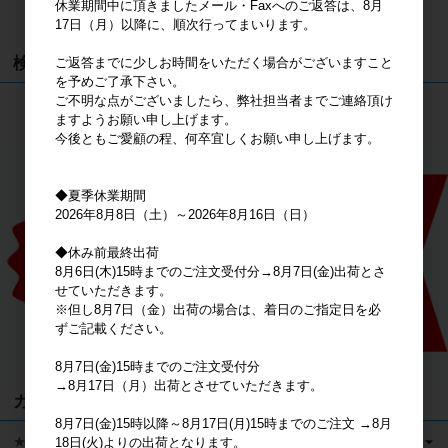
休業期間中に頂きましたメール・Faxへのご返答は、8月
カートは空です
17日（月）以降に、順次行ってまいります。
検索
ご返答までに少しお時間をいただく場合がございますこと
を予めご了承下さい。
ご不明な点がございましたら、弊社担当者までご連絡頂け
検索
ますようお願い申し上げます。
今後ともご愛顧の程、何卒宜しくお願い申し上げます。
◆夏季休業期間
2026年8月8日（土）～2026年8月16日（日）
◆休み前最終出荷
8月6日(木)15時までのご注文受付分→8月7日(金)出荷とさ
せていただきます。
※但し8月7日（金）出荷の場合は、着日のご指定日を必
ずご記載ください。
8月7日(金)15時までのご注文受付分
→8月17日（月）出荷とさせていただきます。
カテゴリ
8月7日(金)15時以降～8月17日(月)15時までのご注文 →8月
★キャラクターグッズ
18日(火)よりの出荷となります。