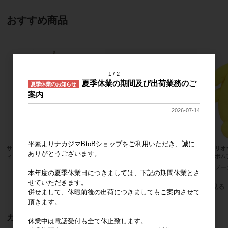
おすすめ商品
1
2
夏季休業の期間及び出荷業務のご
夏季休業のお知らせ
案内
2026-07-14
平素よりナカジマBtoBショップをご利用いただき、誠に
サンリオキャラクターズ ハローキテ
サンリオキャラクターズ ハンギョド
サンリオ
ありがとうございます。
ィ 桜着物 水色 マスコット
ン ふわくた ぬいぐるみ
ポムポム
メーカー希望小売価格
2,000円
メーカー希望小売価格
2,400円
メー
本年度の夏季休業日につきましては、下記の期間休業とさ
せていただきます。
すべてのおすすめ商品を見る
併せまして、休暇前後の出荷につきましてもご案内させて
頂きます。
カート
休業中は電話受付も全て休止致します。