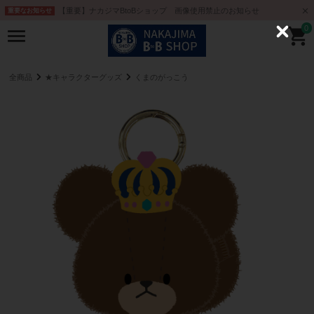
【重要】ナカジマBtoBショップ 画像使用禁止のお知らせ
重要なお知らせ
0
C
l
o
s
e
全商品
★キャラクターグッズ
くまのがっこう