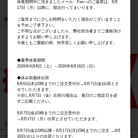
休業期間中に頂きましたメール・Faxへのご返答は、8月
カートは空です
17日（月）以降に、順次行ってまいります。
検索
ご返答までに少しお時間をいただく場合がございますこと
を予めご了承下さい。
ご不明な点がございましたら、弊社担当者までご連絡頂け
検索
ますようお願い申し上げます。
今後ともご愛顧の程、何卒宜しくお願い申し上げます。
◆夏季休業期間
2026年8月8日（土）～2026年8月16日（日）
◆休み前最終出荷
8月6日(木)15時までのご注文受付分→8月7日(金)出荷とさ
せていただきます。
※但し8月7日（金）出荷の場合は、着日のご指定日を必
ずご記載ください。
8月7日(金)15時までのご注文受付分
→8月17日（月）出荷とさせていただきます。
カテゴリ
8月7日(金)15時以降～8月17日(月)15時までのご注文 →8月
★キャラクターグッズ
18日(火)よりの出荷となります。