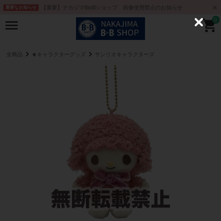
【重要】ナカジマBtoBショップ 画像使用禁止のお知らせ
重要なお知らせ
0
C
l
o
s
e
全商品
★キャラクターグッズ
サンリオキャラクターズ