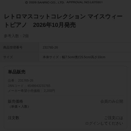
レトロマスコットコレクション マイスウィー
トピアノ 2026年10月発売
参考入数：2個
商品管理番号
231765-26
サイズ
本体サイズ：幅7.5cm/奥行5.5cm/高さ10cm
単品販売
品番
231765-26
JANコード
4548643231765
メーカー希望小売価格
2,200円
販売価格
会員のみ公開
（単価 × 入数）
注文数
ご注文には
ログイン
してください