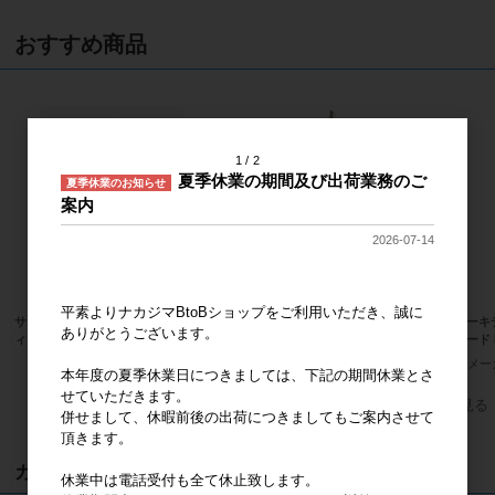
おすすめ商品
1
2
夏季休業の期間及び出荷業務のご
夏季休業のお知らせ
案内
2026-07-14
平素よりナカジマBtoBショップをご利用いただき、誠に
サンリオキャラクターズ ハローキテ
サンリオキャラクターズ ハローキテ
ハローキ
ありがとうございます。
ィ 桜着物 マスコット
ィ 桜着物 水色 マスコット
ンダード 
メーカー希望小売価格
2,000円
メーカー希望小売価格
2,000円
メー
本年度の夏季休業日につきましては、下記の期間休業とさ
せていただきます。
すべてのおすすめ商品を見る
併せまして、休暇前後の出荷につきましてもご案内させて
頂きます。
カート
休業中は電話受付も全て休止致します。