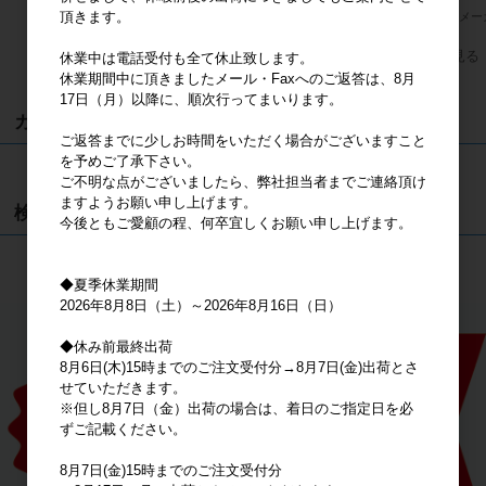
頂きます。
メーカー希望小売価格
2,400円
メーカー希望小売価格
2,000円
メー
すべてのおすすめ商品を見る
休業中は電話受付も全て休止致します。
休業期間中に頂きましたメール・Faxへのご返答は、8月
17日（月）以降に、順次行ってまいります。
カート
ご返答までに少しお時間をいただく場合がございますこと
を予めご了承下さい。
カートは空です
ご不明な点がございましたら、弊社担当者までご連絡頂け
ますようお願い申し上げます。
検索
今後ともご愛顧の程、何卒宜しくお願い申し上げます。
検索
◆夏季休業期間
2026年8月8日（土）～2026年8月16日（日）
◆休み前最終出荷
8月6日(木)15時までのご注文受付分→8月7日(金)出荷とさ
せていただきます。
※但し8月7日（金）出荷の場合は、着日のご指定日を必
ずご記載ください。
8月7日(金)15時までのご注文受付分