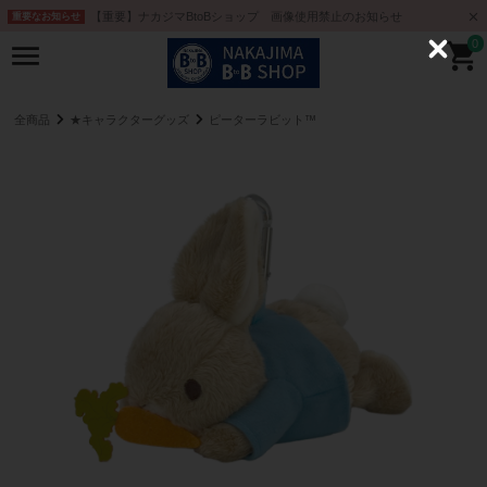
【重要】ナカジマBtoBショップ 画像使用禁止のお知らせ
重要なお知らせ
0
C
l
o
s
e
全商品
★キャラクターグッズ
ピーターラビット™