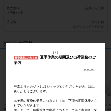
販売価格
会員のみ公開
（単価 × 入数）
注文数
ご注文には
ログイン
してください
おすすめ商品
1
2
夏季休業の期間及び出荷業務のご
夏季休業のお知らせ
案内
2026-07-14
平素よりナカジマBtoBショップをご利用いただき、誠に
ありがとうございます。
本年度の夏季休業日につきましては、下記の期間休業とさ
せていただきます。
サンリオキャラクターズ ほわほわ
サンリオキャラクターズ ハローキテ
PEANU
ポムポムプリン Ｓ
ィ 桜着物 マスコット
ピー ぬ
併せまして、休暇前後の出荷につきましてもご案内させて