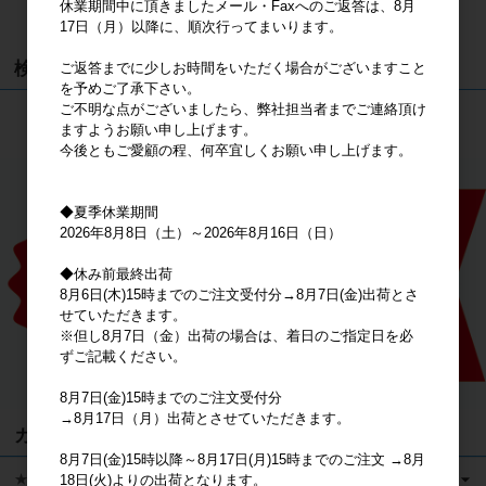
休業期間中に頂きましたメール・Faxへのご返答は、8月
カートは空です
17日（月）以降に、順次行ってまいります。
検索
ご返答までに少しお時間をいただく場合がございますこと
を予めご了承下さい。
ご不明な点がございましたら、弊社担当者までご連絡頂け
検索
ますようお願い申し上げます。
今後ともご愛顧の程、何卒宜しくお願い申し上げます。
◆夏季休業期間
2026年8月8日（土）～2026年8月16日（日）
◆休み前最終出荷
8月6日(木)15時までのご注文受付分→8月7日(金)出荷とさ
せていただきます。
※但し8月7日（金）出荷の場合は、着日のご指定日を必
ずご記載ください。
8月7日(金)15時までのご注文受付分
→8月17日（月）出荷とさせていただきます。
カテゴリ
8月7日(金)15時以降～8月17日(月)15時までのご注文 →8月
★キャラクターグッズ
18日(火)よりの出荷となります。