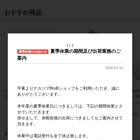
おすすめ商品
1
2
夏季休業の期間及び出荷業務のご
夏季休業のお知らせ
案内
2026-07-14
平素よりナカジマBtoBショップをご利用いただき、誠に
サンリオキャラクターズ ハローキテ
サンリオキャラクターズ ほわほわ
PEANU
ありがとうございます。
ィ 桜着物 マスコット
ポムポムプリン Ｓ
ピー ぬ
メーカー希望小売価格
2,000円
メーカー希望小売価格
2,400円
メー
本年度の夏季休業日につきましては、下記の期間休業とさ
せていただきます。
すべてのおすすめ商品を見る
併せまして、休暇前後の出荷につきましてもご案内させて
頂きます。
カート
休業中は電話受付も全て休止致します。