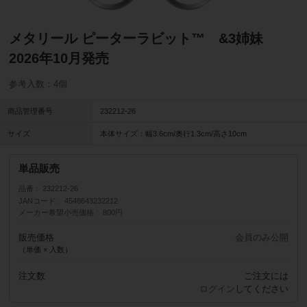
メタリール ピーターラビット™ &3姉妹
2026年10月発売
参考入数：4個
商品管理番号
232212-26
サイズ
本体サイズ：幅3.6cm/奥行1.3cm/高さ10cm
単品販売
品番
232212-26
JANコード
4548643232212
メーカー希望小売価格
800円
販売価格
会員のみ公開
（単価 × 入数）
注文数
ご注文には
ログイン
してください