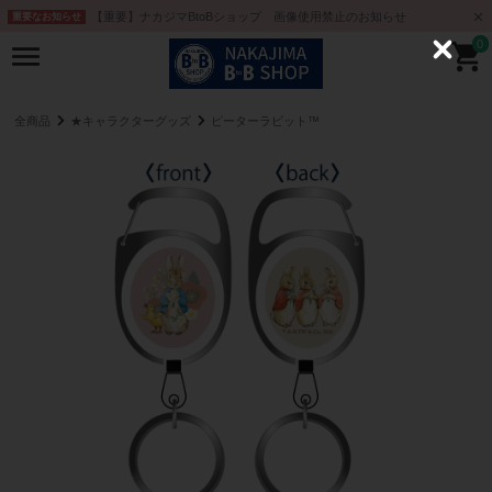
【重要】ナカジマBtoBショップ 画像使用禁止のお知らせ
重要なお知らせ
0
C
l
o
s
e
全商品
★キャラクターグッズ
ピーターラビット™