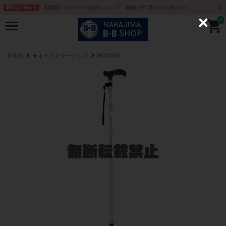
【重要】ナカジマBtoBショップ 画像使用禁止のお知らせ
重要なお知らせ
0
C
l
o
s
e
全商品
★キャラクターグッズ
MOOMIN