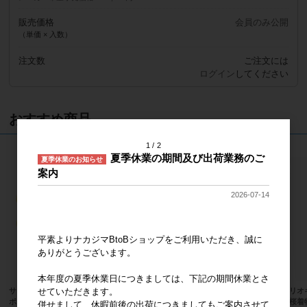
販売価格
会員のみ公開
（単価 × 入数）
注文数
ご注文には
ログイン
してください
おすすめ商品
1
2
夏季休業の期間及び出荷業務のご
夏季休業のお知らせ
案内
2026-07-14
平素よりナカジマBtoBショップをご利用いただき、誠に
ありがとうございます。
本年度の夏季休業日につきましては、下記の期間休業とさ
せていただきます。
サンリオキャラクターズ ほわほわ
サンリオキャラクターズ ハンギョド
サンリオ
ポムポムプリン Ｓ
ン ふわくた ぬいぐるみ
ィ 桜着
併せまして、休暇前後の出荷につきましてもご案内させて