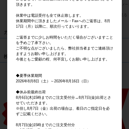
頂きます。
メーカー希望小売価格
2,400円
メーカー希望小売価格
2,400円
メー
すべてのおすすめ商品を見る
休業中は電話受付も全て休止致します。
休業期間中に頂きましたメール・Faxへのご返答は、8月
17日（月）以降に、順次行ってまいります。
カート
ご返答までに少しお時間をいただく場合がございますこと
を予めご了承下さい。
カートは空です
ご不明な点がございましたら、弊社担当者までご連絡頂け
ますようお願い申し上げます。
検索
今後ともご愛顧の程、何卒宜しくお願い申し上げます。
検索
◆夏季休業期間
2026年8月8日（土）～2026年8月16日（日）
◆休み前最終出荷
8月6日(木)15時までのご注文受付分→8月7日(金)出荷とさ
せていただきます。
※但し8月7日（金）出荷の場合は、着日のご指定日を必
ずご記載ください。
8月7日(金)15時までのご注文受付分