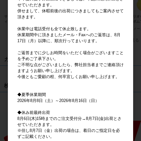
せていただきます。
併せまして、休暇前後の出荷につきましてもご案内させて
頂きます。
サンリオキャラクターズ ハローキテ
サンリオキャラクターズ ハンギョド
サンリオ
ィ 桜着物 水色 マスコット
ン ふわくた ぬいぐるみ
ポムポム
休業中は電話受付も全て休止致します。
メーカー希望小売価格
2,000円
メーカー希望小売価格
2,400円
メー
休業期間中に頂きましたメール・Faxへのご返答は、8月
すべてのおすすめ商品を見る
17日（月）以降に、順次行ってまいります。
ご返答までに少しお時間をいただく場合がございますこと
を予めご了承下さい。
カート
ご不明な点がございましたら、弊社担当者までご連絡頂け
ますようお願い申し上げます。
カートは空です
今後ともご愛顧の程、何卒宜しくお願い申し上げます。
検索
◆夏季休業期間
2026年8月8日（土）～2026年8月16日（日）
検索
◆休み前最終出荷
8月6日(木)15時までのご注文受付分→8月7日(金)出荷とさ
せていただきます。
※但し8月7日（金）出荷の場合は、着日のご指定日を必
ずご記載ください。