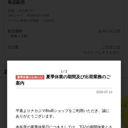
単品販売
品番
147608-20
JANコード
4548643147608
メーカー希望小売価格
1,200円
販売価格
会員のみ公開
（単価 × 入数）
注文数
ご注文には
ログイン
してください
おすすめ商品
1
2
夏季休業の期間及び出荷業務のご
夏季休業のお知らせ
案内
2026-07-14
平素よりナカジマBtoBショップをご利用いただき、誠に
ありがとうございます。
本年度の夏季休業日につきましては、下記の期間休業とさ