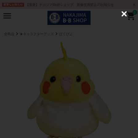
【重要】ナカジマBtoBショップ 画像使用禁止のお知らせ
重要なお知らせ
0
C
l
o
s
e
全商品
★キャラクターグッズ
ぽてぴよ