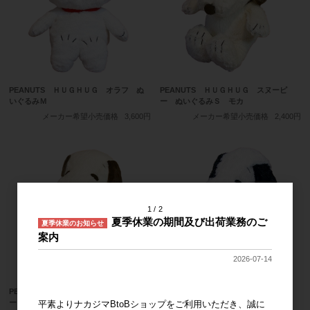
PEANUTS ＨＵＧＨＵＧ オラフ ぬ
PEANUTS ＨＵＧＨＵＧ スヌーピ
いぐるみＭ
ー ぬいぐるみＳ モカ
メーカー希望小売価格
3,600円
メーカー希望小売価格
2,400円
1
2
夏季休業の期間及び出荷業務のご
夏季休業のお知らせ
案内
2026-07-14
PEANUTS ＨＵＧＨＵＧ スヌーピ
ー ぬいぐるみＭ モカ
平素よりナカジマBtoBショップをご利用いただき、誠に
PEANUTS ＨＵＧＨＵＧ スヌーピ