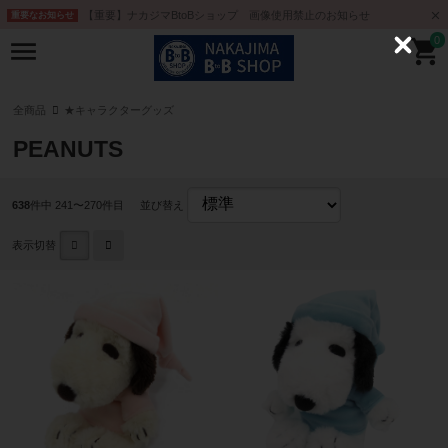
【重要】ナカジマBtoBショップ 画像使用禁止のお知らせ
重要なお知らせ
0
C
l
o
s
e
全商品
★キャラクターグッズ
PEANUTS
638
件中 241〜270件目
並び替え
表示切替