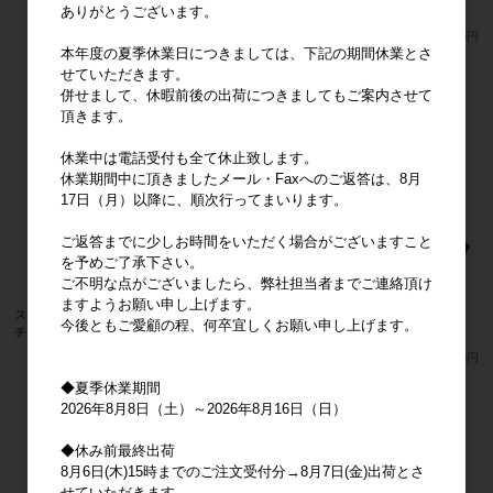
ありがとうございます。
ー ぬいぐるみＭ 黒
メーカー希望小売価格
3,600円
メーカー希望小売価格
3,600円
本年度の夏季休業日につきましては、下記の期間休業とさ
せていただきます。
併せまして、休暇前後の出荷につきましてもご案内させて
頂きます。
休業中は電話受付も全て休止致します。
休業期間中に頂きましたメール・Faxへのご返答は、8月
17日（月）以降に、順次行ってまいります。
ご返答までに少しお時間をいただく場合がございますこと
を予めご了承下さい。
ご不明な点がございましたら、弊社担当者までご連絡頂け
ますようお願い申し上げます。
スヌーピー チャームマスコット オラフ
スヌーピー ベルトキーリング オラフ
今後ともご愛顧の程、何卒宜しくお願い申し上げます。
チェック GR 2026年10月発売
2026年9月発売
メーカー希望小売価格
2,400円
メーカー希望小売価格
2,000円
◆夏季休業期間
2026年8月8日（土）～2026年8月16日（日）
◆休み前最終出荷
8月6日(木)15時までのご注文受付分→8月7日(金)出荷とさ
せていただきます。