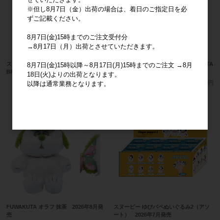
※但し8月7日（金）出荷の場合は、着日のご指定日を必
ずご記載ください。
8月7日(金)15時までのご注文受付分
→8月17日（月）出荷とさせていただきます。
スヌーピー ふわフード ベア マスコット
スヌーピー ふわフード ベア FUWAKUTA
8月7日(金)15時以降～8月17日(月)15時までのご注文 →8月
BR 2026年8月発売
BR 2026年8月発売
18日(火)よりの出荷となります。
メーカー希望小売価格
2,000円
メーカー希望小売価格
2,700円
以降は通常業務となります。
FUWAKUTA オラフ 抹茶 2026年8月発
スヌーピー ゆびパペぬいぐるみ2（アソ
売
ート） 2026年7月発売