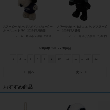
スヌーピー カレッジスタイルジョークー
ノワール ぬいぐるみエコバッグ スヌーピ
ル マスコット NV 2026年6月発売
ー 2026年6月発売
メーカー希望小売価格
2,800円
メーカー希望小売価格
2,700円
638
件中 241〜270件目
1
2
...
6
7
8
9
10
11
12
...
21
22
おすすめ商品