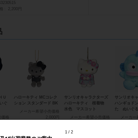
43230515
格
2,200円
品
ＨＵ
ハローキティ MCコレク
サンリオキャラクターズ
サンリオキ
いぐ
ション スタンダード BK
ハローキティ 桜着物
ハンギョド
水色 マスコット
た ぬいぐ
メーカー希望小売価格
売価格
2,000円
メーカー希望小売価格
メーカー
600円
2,000円
1
2