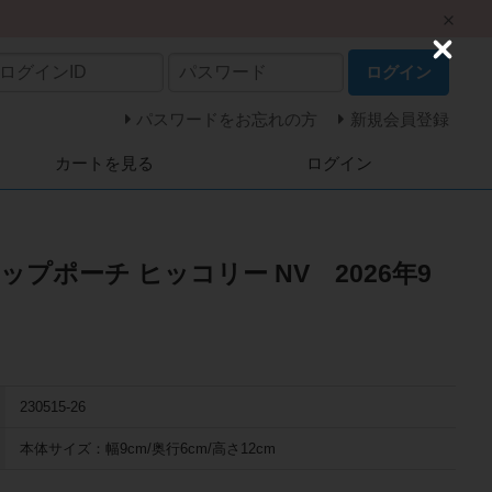
C
ログイン
l
o
s
パスワードをお忘れの方
新規会員登録
e
カートを見る
ログイン
ップポーチ ヒッコリー NV 2026年9
230515-26
本体サイズ：幅9cm/奥行6cm/高さ12cm