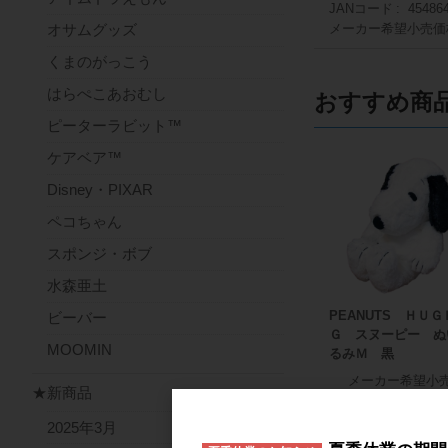
JANコード
45486
メーカー希望小売価
オサムグッズ
くまのがっこう
はらぺこあおむし
おすすめ商
ピーターラビット™
ケアベア™
Disney・PIXAR
ペコちゃん
スポンジ・ボブ
水森亜土
PEANUTS ＨＵＧ
ビーバー
Ｇ スヌーピー ぬ
MOOMIN
るみＭ 黒
メーカー希望小
★新商品
3,
2025年3月