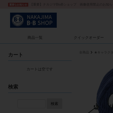
【重要】ナカジマBtoBショップ 画像使用禁止のお知ら
重要なお知らせ
商品一覧
クイック
オーダー
全商品
★キャラク
カート
カートは空です
検索
検索