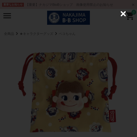
【重要】ナカジマBtoBショップ 画像使用禁止のお知らせ
重要なお知らせ
0
C
l
o
s
e
全商品
★キャラクターグッズ
ペコちゃん