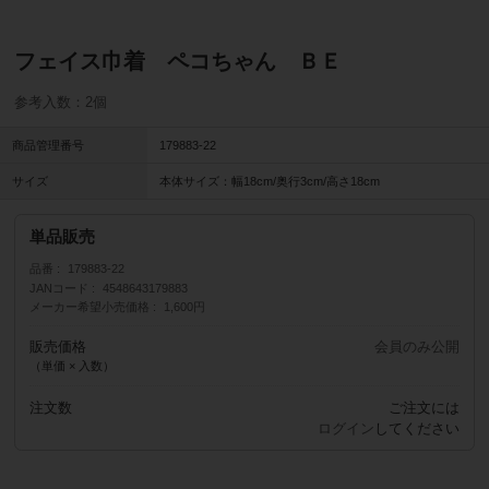
フェイス巾着 ペコちゃん ＢＥ
参考入数：2個
商品管理番号
179883-22
サイズ
本体サイズ：幅18cm/奥行3cm/高さ18cm
単品販売
品番
179883-22
JANコード
4548643179883
メーカー希望小売価格
1,600円
販売価格
会員のみ公開
（単価 × 入数）
注文数
ご注文には
ログイン
してください