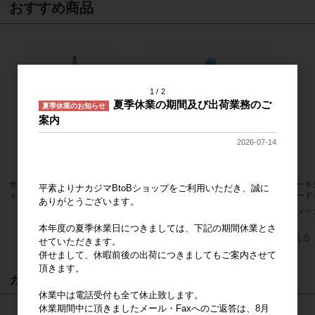
おすすめ商品
1
2
夏季休業の期間及び出荷業務のご
夏季休業のお知らせ
案内
2026-07-14
サンリオキャラクターズ ハローキテ
サンリオキャラクターズ ハンギョド
ハローキ
平素よりナカジマBtoBショップをご利用いただき、誠に
ィ 桜着物 マスコット
ン ふわくた ぬいぐるみ
ンダード 
ありがとうございます。
メーカー希望小売価格
2,000円
メーカー希望小売価格
2,400円
メー
本年度の夏季休業日につきましては、下記の期間休業とさ
すべてのおすすめ商品を見る
せていただきます。
併せまして、休暇前後の出荷につきましてもご案内させて
頂きます。
カート
休業中は電話受付も全て休止致します。
休業期間中に頂きましたメール・Faxへのご返答は、8月
カートは空です