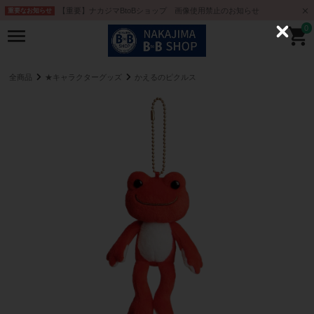
【重要】ナカジマBtoBショップ 画像使用禁止のお知らせ
重要なお知らせ
0
C
l
o
s
e
全商品
★キャラクターグッズ
かえるのピクルス