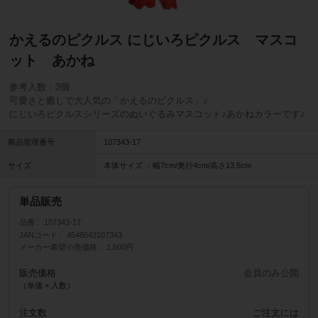
かえるのピクルス にじいろピクルス マスコ
ット あかね
参考入数：3個
可愛さと癒しで大人気の「かえるのピクルス」♪
にじいろピクルスシリーズのぬいぐるみマスコット♪あかねカラーです♪
商品管理番号
107343-17
サイズ
本体サイズ ：幅7cm/奥行4cm/高さ13.5cm
単品販売
品番
107343-17
JANコード
4548643107343
メーカー希望小売価格
1,500円
販売価格
会員のみ公開
（単価 × 入数）
注文数
ご注文には