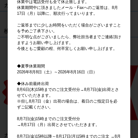
休業中は電話受付も全て休止致します。
カート
休業期間中に頂きましたメール・Faxへのご返答は、8月
17日（月）以降に、順次行ってまいります。
カートは空です
ご返答までに少しお時間をいただく場合がございますこと
検索
を予めご了承下さい。
ご不明な点がございましたら、弊社担当者までご連絡頂け
ますようお願い申し上げます。
検索
今後ともご愛顧の程、何卒宜しくお願い申し上げます。
◆夏季休業期間
2026年8月8日（土）～2026年8月16日（日）
◆休み前最終出荷
8月6日(木)15時までのご注文受付分→8月7日(金)出荷とさ
せていただきます。
※但し8月7日（金）出荷の場合は、着日のご指定日を必
ずご記載ください。
8月7日(金)15時までのご注文受付分
→8月17日（月）出荷とさせていただきます。
カテゴリ
8月7日(金)15時以降～8月17日(月)15時までのご注文 →8月