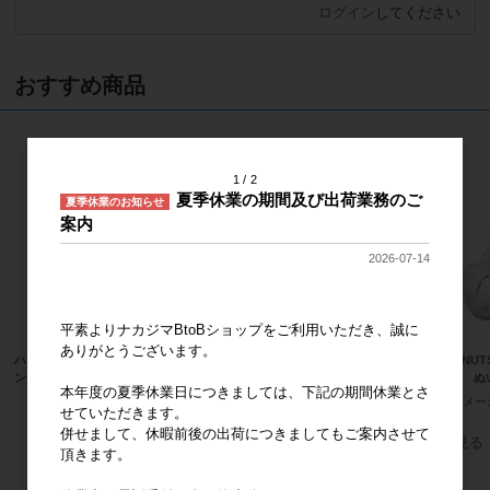
ログイン
してください
おすすめ商品
1
2
夏季休業の期間及び出荷業務のご
夏季休業のお知らせ
案内
2026-07-14
平素よりナカジマBtoBショップをご利用いただき、誠に
ありがとうございます。
ハローキティ MCコレクション スタ
抹茶着物 ハローキティ MC
PEANU
ンダード BK
ピー ぬ
メーカー希望小売価格
2,000円
本年度の夏季休業日につきましては、下記の期間休業とさ
メーカー希望小売価格
2,000円
メー
せていただきます。
併せまして、休暇前後の出荷につきましてもご案内させて
すべてのおすすめ商品を見る
頂きます。