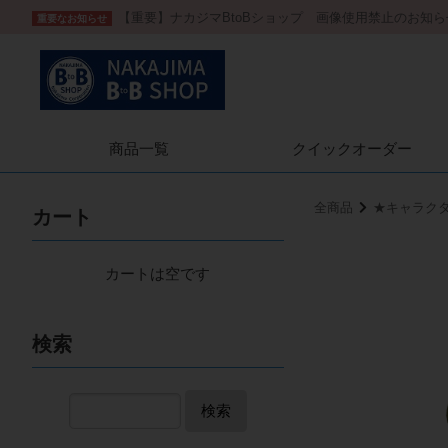
【重要】ナカジマBtoBショップ 画像使用禁止のお知ら
重要なお知らせ
商品一覧
クイック
オーダー
全商品
★キャラク
カート
カートは空です
検索
検索