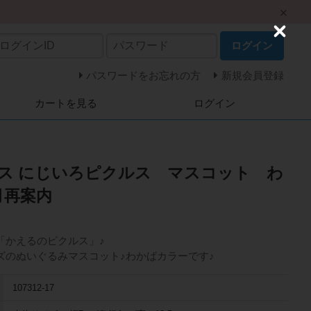
C
ログイン
l
o
s
パスワードをお忘れの方
新規会員登録
e
カートを見る
ログイン
ス にじいろピクルス マスコット わ
0月再案内
「かえるのピクルス」♪
ズのぬいぐるみマスコット♪わかばカラーです♪
107312-17