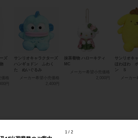
ーズ
サンリオキャラクターズ
抹茶着物 ハローキティ
サンリオキ
着物
ハンギョドン ふわく
MC
ほわほわ 
た ぬいぐるみ
ン Ｓ
メーカー希望小売価格
売価格
メーカー希望小売価格
2,000円
メーカー
000円
2,400円
1
2