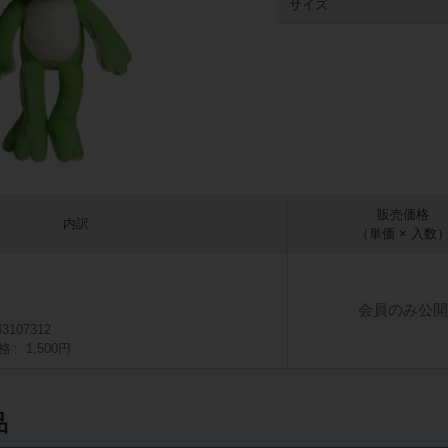
サイズ
販売価格
内訳
（単価 × 入数
会員のみ公開
43107312
格
1,500円
品