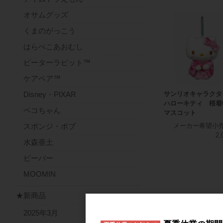
オサムグッズ
くまのがっこう
はらぺこあおむし
ピーターラビット™
ケアベア™
サンリオキャラクタ
Disney・PIXAR
ハローキティ 桜
ペコちゃん
マスコット
スポンジ・ボブ
メーカー希望小
2,
水森亜土
ビーバー
MOOMIN
★新商品
2025年3月