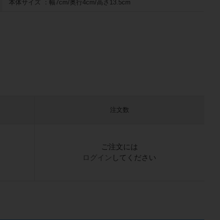
本体サイズ ：幅7cm/奥行4cm/高さ13.5cm
注文数
）
ご注文には
ログイン
してください