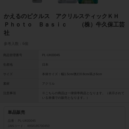
かえるのピクルス アクリルスティックＫＨ
Ｐｈｏｔｏ Ｂａｓｉｃ （株）牛久保工芸
社
参考入数：6個
商品管理番号
PL-UK00045
生産地
日本
サイズ
本体サイズ：幅1.5cm/奥行0.8cm/高さ6cm
素材
アクリル
注意事項
※こちらの商品は一律掛率商品となります。（表示されて
いる単価での販売となります。）
単品販売
品番
PL-UK00045
JANコード
4958185700450