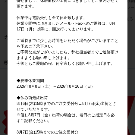
併せまして、休暇前後の出荷につきましてもご案内させて
ンダード BK
ピー ぬいぐるみＭ 黒
ィ 桜着
頂きます。
メーカー希望小売価格
2,000円
メーカー希望小売価格
3,600円
メー
休業中は電話受付も全て休止致します。
すべてのおすすめ商品を見る
休業期間中に頂きましたメール・Faxへのご返答は、8月
17日（月）以降に、順次行ってまいります。
カート
ご返答までに少しお時間をいただく場合がございますこと
を予めご了承下さい。
カートは空です
ご不明な点がございましたら、弊社担当者までご連絡頂け
ますようお願い申し上げます。
検索
今後ともご愛顧の程、何卒宜しくお願い申し上げます。
検索
◆夏季休業期間
2026年8月8日（土）～2026年8月16日（日）
◆休み前最終出荷
8月6日(木)15時までのご注文受付分→8月7日(金)出荷とさ
せていただきます。
※但し8月7日（金）出荷の場合は、着日のご指定日を必
ずご記載ください。
8月7日(金)15時までのご注文受付分