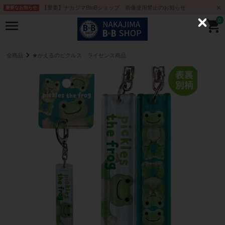
【重要】ナカジマBtoBショップ 画像使用禁止のお知らせ
重要なお知らせ
0
C
l
o
s
e
全商品
★かえるのピクルス ライセンス商品