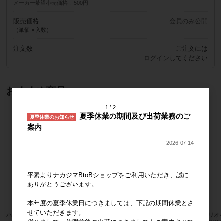
メーカー希望小売価格
500円
販売価格
会員のみ公開
（単価 × 入数）
注文数
ご注文には
ログイン
してください
おすすめ商品
1
2
夏季休業の期間及び出荷業務のご
夏季休業のお知らせ
案内
2026-07-14
平素よりナカジマBtoBショップをご利用いただき、誠に
ありがとうございます。
本年度の夏季休業日につきましては、下記の期間休業とさ
せていただきます。
ハローキティ MCコレクション スタ
PEANUTS ＨＵＧＨＵＧ スヌー
サンリオ